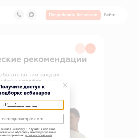
Войти
Попробовать бесплатно
×
Получите доступ к
подборке вебинаров
ажимая на кнопку "
Получить
", я даю свое
огласие на обработку моих персональных
анных и принимаю
условия соглашения