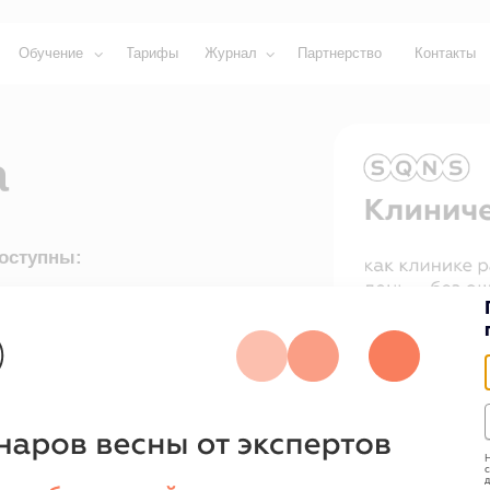
ние
Тарифы
Журнал
Партнерство
Контакты
ны:
Н
С SQNS и
с
д
ведём встречу с