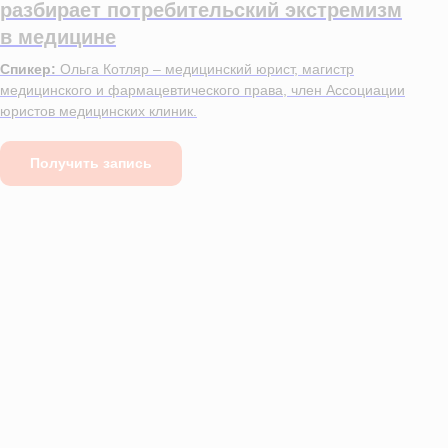
разбирает потребительский экстремизм
в медицине
Спикер:
Ольга Котляр – медицинский юрист, магистр
медицинского и фармацевтического права, член Ассоциации
юристов медицинских клиник.
Получить запись