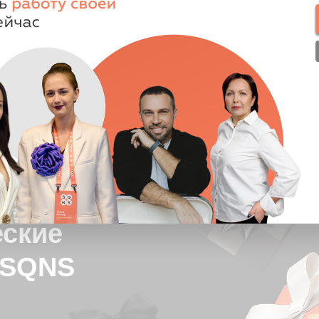
ие
QNS