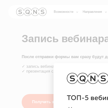
Возможности
Направления
Обуче
Запись вебинара
После отправки формы вам сразу будут доступ
✓ запись вебинара;
✓ презентация с разбором ошибок и алгоритмов;
Получить запись
Если в форме вы отметите, что хотите получить презентацию МИ
персональное предложение, мы свяжемся с вами и бесплатно про