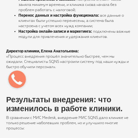
заняла минимум времени, и клиника снова начала без
ВОЗМОЖНОСТИ
проблем работать с налоговой;
Перенос данных и настройка функционала:
все данные о
Электронные медицинские карты
клиентах были успешно перенесены, а система была
Отчеты и аналитика
настроена с учетом всех нужд компании;
Настройка онлайн-записи и маркетинга:
подключены важные
Телемедицина
модули для привлечения и удержания клиентов.
Складской учет
Контроль финансов
Директор клиники, Елена Анатольевна:
Лаборатории
«Процесс внедрения прошёл значительно быстрее, чем мы
ожидали. Специалисты SQNS настроили систему под наши нужды и
Дневники приемов
быстро обучили персонал».
Интернет-Телефония
Приложение для сотрудников
Мессенджеры и СМС-рассылки
Программы лояльности
Результаты внедрения: что
Зарплата
изменилось в работе клиники.
Электронные рецепты
Онлайн-запись
В сравнении с МИС Medesk, внедрение МИС SQNS дало клинике не
Приложение для пациентов
только решение наболевших проблем, но и улучшило многие
процессы:
Кабинеты
Зубная формула