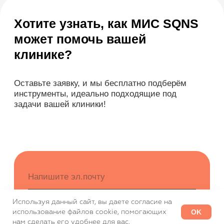
Частные клиники
Частные стоматологии
Сети и франшизы
ООО «Альянс АйТи
Технолоджи»
09:00 - 18:00
8 (812) 209 08 12
info@sqns.ru
Деятельность в области ИТ
Лицензионный договор-оферта
Политика обработки персональных данных
Аттестат ФСТЭК
Пользовательское соглашение
Используя данный сайт, вы даете согласие на
OK
использование файлов cookie, помогающих
РАССЧИТАЙТЕ СТОИМОСТЬ
нам сделать его удобнее для вас.
«МИС SQNS»