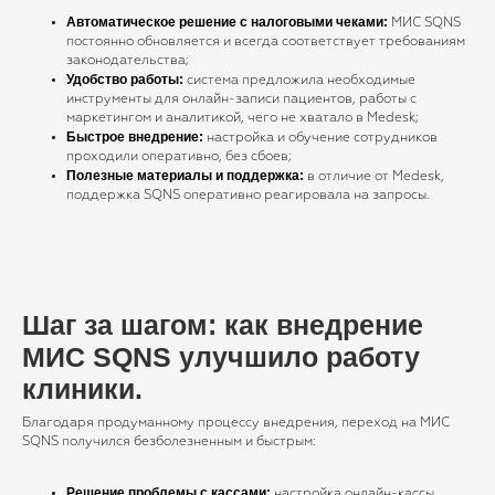
Отправить заявку
Автоматическое решение с налоговыми чеками:
МИС SQNS
постоянно обновляется и всегда соответствует требованиям
законодательства;
Удобство работы:
система предложила необходимые
инструменты для онлайн-записи пациентов, работы с
маркетингом и аналитикой, чего не хватало в Medesk;
Полина
Быстрое внедрение:
настройка и обучение сотрудников
Эксперт отдела
проходили оперативно, без сбоев;
внедрения
Полезные материалы и поддержка:
в отличие от Medesk,
поддержка SQNS оперативно реагировала на запросы.
Запустила работу системы SQNS в
115 медицинских центрах. Ответит
на все ваши вопросы.
Шаг за шагом: как внедрение
МИС SQNS улучшило работу
клиники.
Демо-доступ
Благодаря продуманному процессу внедрения, переход на МИС
SQNS получился безболезненным и быстрым:
Решение проблемы с кассами:
настройка онлайн-кассы