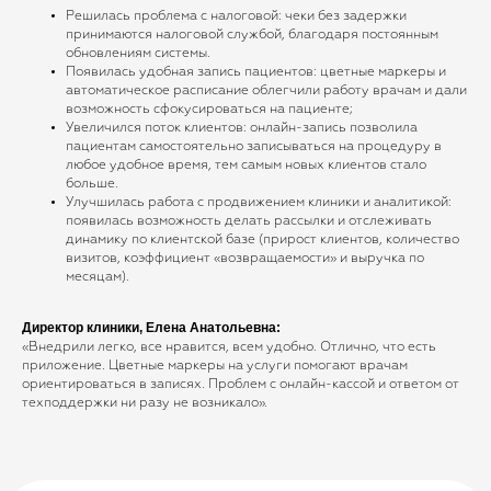
Решилась проблема с налоговой: чеки без задержки
ЯндексБизнес
принимаются налоговой службой, благодаря постоянным
Планы лечения
обновлениям системы.
Появилась удобная запись пациентов: цветные маркеры и
Глазная формула
Карта косметолога
автоматическое расписание облегчили работу врачам и дали
Интеграции
возможность сфокусироваться на пациенте;
ЕГИСЗ
Увеличился поток клиентов: онлайн-запись позволила
пациентам самостоятельно записываться на процедуру в
Система управления
любое удобное время, тем самым новых клиентов стало
больше.
КОМПАНИЯ
Улучшилась работа с продвижением клиники и аналитикой:
появилась возможность делать рассылки и отслеживать
О компании
динамику по клиентской базе (прирост клиентов, количество
Карьера
визитов, коэффициент «возвращаемости» и выручка по
Возможности
месяцам).
Направления
База знаний
Директор клиники, Елена Анатольевна:
«Внедрили легко, все нравится, всем удобно. Отлично, что есть
Блог
Кейсы
приложение. Цветные маркеры на услуги помогают врачам
Обучение
ориентироваться в записях. Проблем с онлайн-кассой и ответом от
Вебинары
техподдержки ни разу не возникало».
Правовая информация
НАПРАВЛЕНИЯ