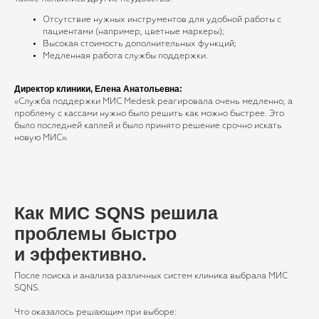
Отсутствие нужных инструментов для удобной работы с
Хотите узнать, как МИС SQNS
пациентами (например, цветные маркеры);
может помочь вашей
Высокая стоимость дополнительных функций;
клинике?
Медленная работа службы поддержки.
Оставьте заявку, и мы бесплатно подберём
Директор клиники, Елена Анатольевна:
инструменты, идеально подходящие под
«Служба поддержки МИС Medesk реагировала очень медленно, а
задачи вашей клиники!
проблему с кассами нужно было решить как можно быстрее. Это
было последней каплей и было принято решение срочно искать
новую МИС».
Как МИС SQNS решила
+7
проблемы быстро
и эффективно.
Я согласен с
правилами политики
конфиденциальности
После поиска и анализа различных систем клиника выбрала МИС
SQNS.
Я согласен
получать рассылку
Что оказалось решающим при выборе: