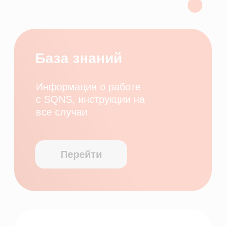
с SQNS, инструкции на
все случаи
Перейти
Вебинары
Регулярно проводим вебинары,
где делимся опытом и
полезными решениями
Перейти