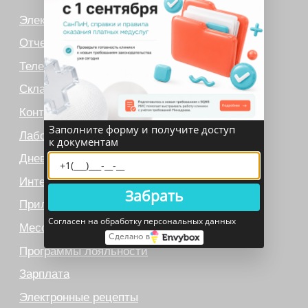
ЕГИСЗ
Система управления
КОМПАНИЯ
О компании
Карьера
Возможности
Направления
Заполните форму и получите доступ
База знаний
к документам
Блог
Кейсы
Обучение
Вебинары
Забрать
Правовая информация
НАПРАВЛЕНИЯ
Согласен на обработку персональных данных
Сделано в
Частные клиники
Частные стоматологии
Сети и франшизы
ООО «Альянс АйТи