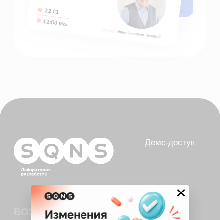
Телемедицина
Складской учет
Контроль финансов
Лаборатории
Дневники приемов
Интернет-Телефония
Приложение для сотрудников
Мессенджеры и СМС-рассылки
Программы лояльности
Зарплата
Электронные рецепты
Онлайн-запись
Приложение для пациентов
Кабинеты
Зубная формула
ЯндексБизнес
×
Планы лечения
Глазная формула
Карта косметолога
Интеграции