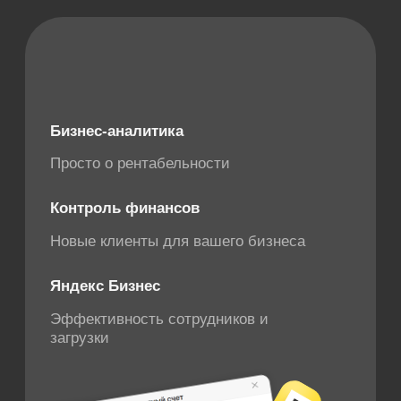
Приложение
Доступ к программе в любой точке
Планы лечения
Планы с авторасчетами стоимости
Готовы шаблоны
Протоколы по МКБ
Дневники приёмов
Полная история процедур