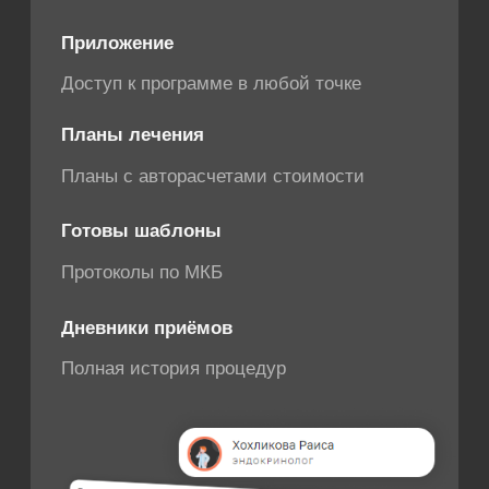
процессы
[ 02 ]
Интегрируем
SQNS с более 100 медицинских и
маркетинговых систем
[ 03 ]
Обучаем
Ваших сотрудников самостоятельной
работе с программой