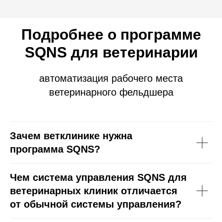
ООО «Альянс АйТи
Технолоджи»
Подробнее о программе
09:00 - 18:00
SQNS для ветеринарии
8 (812) 209 08 12
info@sqns.ru
автоматизация рабочего места
ветеринарного фельдшера
Деятельность в области ИТ
Лицензионный договор-оферта
Политика обработки персональных данных
Аттестат ФСТЭК
Зачем ветклинике нужна
Пользовательское соглашение
программа SQNS?
Чем система управления SQNS для
ветеринарных клиник отличается
от обычной системы управления?