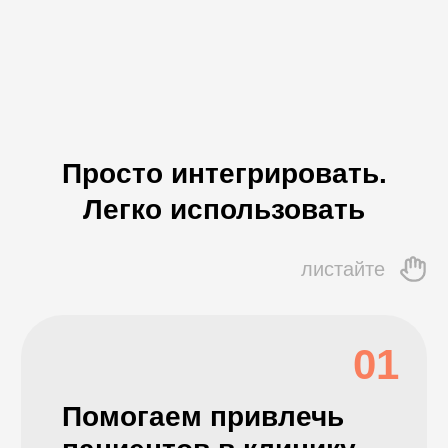
01
Помогаем привлечь
Автомат
пациентов в клинику
основны
Онлайн запись в любое время,
Запись, приём
мессенджеры, рассылки,
напоминания, 
бонусная система, пуш
склад, расчёт
уведомления, чат-боты
другое