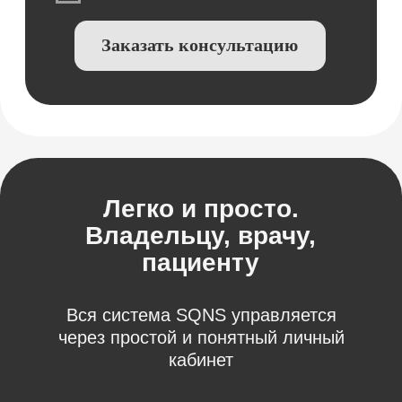
Онлайн-регистратура
Быстрое оформление приёма
Листы ожидания
Не потеряйте пациентов
Онлайн-касса
Интеграция с физической кассой,
эквайрингом
Оплата из приёма