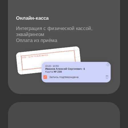
Как мы внедряем SQNS в
вашу работу
[ 01 ]
Настраиваем
программу под ваши задачи и