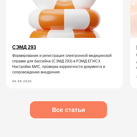
Глазная формула
Карта косметолога
Интеграции
ЕГИСЗ
Система управления
КОМПАНИЯ
О компании
СЭМД 293
Карьера
Формирование и регистрация электронной медицинской
Возможности
справки для бассейна (СЭМД 293) в РЭМД ЕГИСЗ.
Направления
Настройка МИС, проверка корректности документа и
сопровождение внедрения.
База знаний
Блог
Кейсы
06.08.2026
Обучение
Вебинары
Правовая информация
НАПРАВЛЕНИЯ
Частные клиники
Частные стоматологии
Сети и франшизы