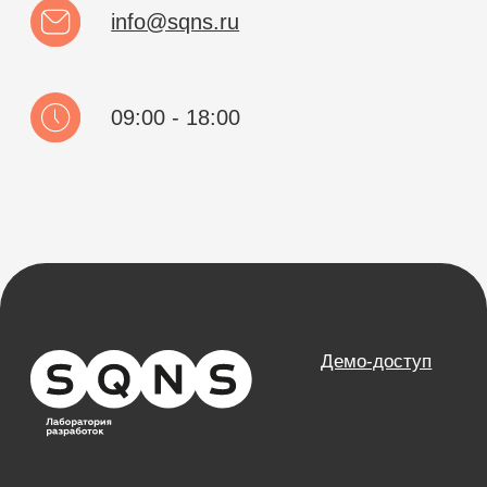
Направления
База знаний
Блог
Кейсы
Обучение
Вебинары
Правовая информация
НАПРАВЛЕНИЯ
Частные клиники
Частные стоматологии
Сети и франшизы
ООО «Альянс АйТи
Технолоджи»
09:00 - 18:00
8 (812) 209 08 12
info@sqns.ru
Деятельность в области ИТ