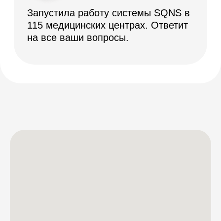
Демо-доступ
ВОЗМОЖНОСТИ
Электронные медицинские карты
Отчеты и аналитика
Телемедицина
Складской учет
Контроль финансов
Лаборатории
Дневники приемов
Интернет-Телефония
Приложение для сотрудников