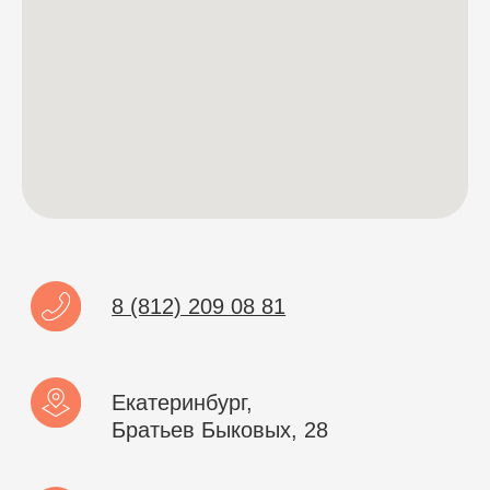
Мессенджеры и СМС-рассылки
Программы лояльности
Зарплата
Электронные рецепты
Онлайн-запись
Приложение для пациентов
Кабинеты
Зубная формула
ЯндексБизнес
Планы лечения
Глазная формула
Карта косметолога
Интеграции
ЕГИСЗ
Система управления
КОМПАНИЯ
О компании
Карьера
Возможности