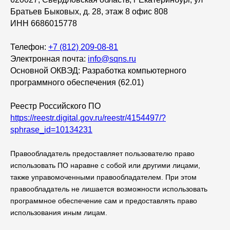
Братьев Быковых, д. 28, этаж 8 офис 808
ИНН 6686015778
Заполните форму, чтобы
подробнее узнать
о платформе
Телефон:
+7 (812) 209-08-81
Электронная почта:
info@sqns.ru
Наш менеджер свяжется с вами в
Основной ОКВЭД: Разработка компьютерного
течение нескольких минут и ответит на
программного обеспечения (62.01)
все вопросы
Реестр Российского ПО
https://reestr.digital.gov.ru/reestr/4154497/?
sphrase_id=10134231
+7
Правообладатель предоставляет пользователю право
использовать ПО наравне с собой или другими лицами,
Я согласен с
правилами политики
также управомоченными правообладателем. При этом
конфиденциальности
правообладатель не лишается возможности использовать
Я согласен
получать рассылку
программное обеспечение сам и предоставлять право
использования иным лицам.
Отправить заявку