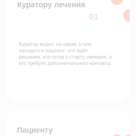
пациенту и не теряет его
между этапами.
Руководителю
03
Воронка продаж помогает
управлять конверсией, а не
узнавать о потерях постфактум –
в отчётах и итогах месяца.