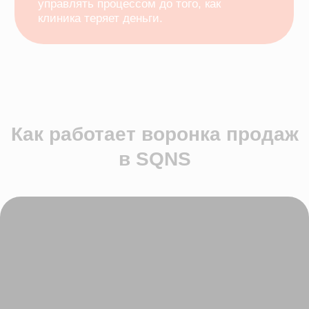
Как это работает в
МИС SQNS
Создаёте воронку под конкретный
процесс
Настройте создание карточек -
вручную, из эксель, из онлайн-
записей
Видите, сколько заявок на каждом
этапе
Понимаете, где нужен контакт, а где
процесс «проваливается»