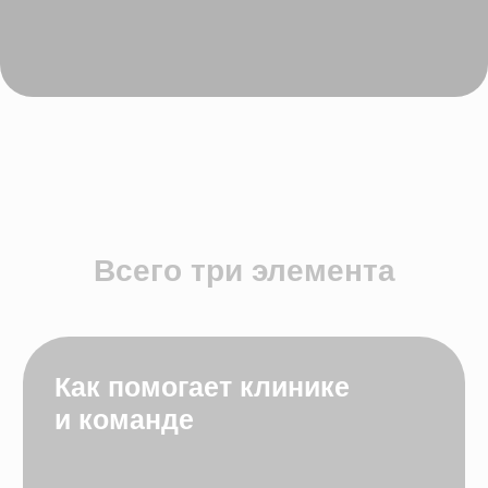
Преимущества для клиники
Меньше потерянных
заявок
Понятные точки
роста конверсии
Меньше хаоса и
субъективных
отчётов
Контроль процессов
без MS Excel и
«держим в голове»