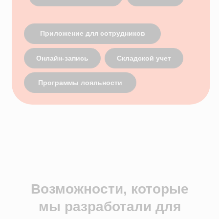
ЯндексБизнес
Планы лечения
Глазная формула
Карта косметолога
Интеграции
ЕГИСЗ
Система управления
КОМПАНИЯ
О компании
Карьера
Возможности
Направления
База знаний
Блог
Кейсы
Обучение
Вебинары
Правовая информация
НАПРАВЛЕНИЯ
Частные клиники