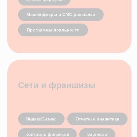
ВОЗМОЖНОСТИ
Электронные медицинские карты
Отчеты и аналитика
Телемедицина
Складской учет
Контроль финансов
Лаборатории
Дневники приемов
Интернет-Телефония
Приложение для сотрудников
Мессенджеры и СМС-рассылки
Программы лояльности
Зарплата
Электронные рецепты
Онлайн-запись
Приложение для пациентов
Кабинеты
Зубная формула