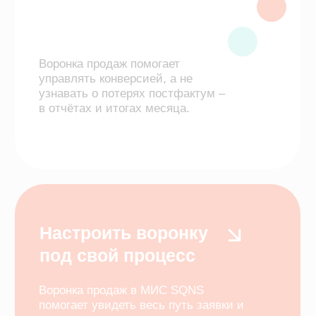
Всего три элемента
Как помогает клинике
и команде
Показывает, где заявки
«застревают» между этапами
Помогает вовремя возвращаться к
пациентам
Снижает потери без увеличения
рекламы
Делает процесс прозрачным для
руководителя