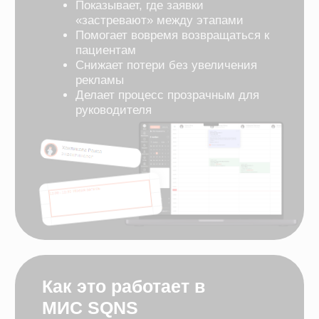
Просто интегрировать.
Легко использовать
листайте
01
Запустим воронку
Простой 
продаж за 24 часа
интерфе
Воронка прод
прямо в МИС
Менеджеры и
Поможем настроить воронку
видят этапы 
под процессы вашей клиники
обучения «с 
Помогите улучшить воронку продаж в SQNS
Мы запустили функционал в бета-версии и собираем