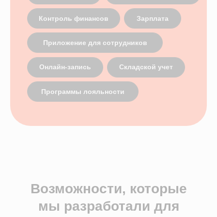
Приложение для сотрудников
Мессенджеры и СМС-рассылки
Программы лояльности
Зарплата
Электронные рецепты
Онлайн-запись
Приложение для пациентов
Кабинеты
Зубная формула
ЯндексБизнес
Планы лечения
Глазная формула
Карта косметолога
Интеграции
ЕГИСЗ
Система управления
КОМПАНИЯ
О компании
Карьера