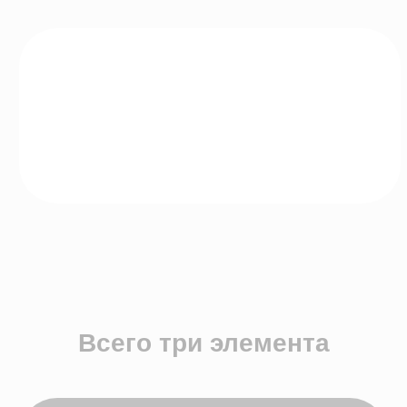
Простота и
безопасность
Подключение к проверенной платежной
системе Payler, обеспечивает
мгновенные переводы и безопасность.
Всё, что нужно – выбрать сертификат,
оплатить и отправить.
Мгновенная доставка