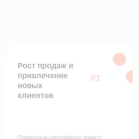
Рост продаж и
привлечение
01
новых
клиентов
Подарочные сертификаты помогут
увеличить выручку до 30%.
Увеличение
среднего
02
чека на 15%