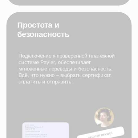
01
Запустим SQNS для
Простой 
вашей клиники за 24
интерфе
часа
80% клиенто
подтверждают
Проведем консультацию,
интуитивност
поможем с интеграцией,
проведем обучение.
Оставить заявку