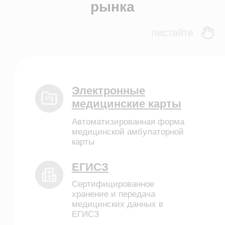
Возможности
Направления
База знаний
Блог
Кейсы
Обучение
Вебинары
Правовая информация
НАПРАВЛЕНИЯ
Частные клиники
Частные стоматологии
Сети и франшизы
ООО «Альянс АйТи
Технолоджи»
09:00 - 18:00
8 (812) 209 08 12
info@sqns.ru