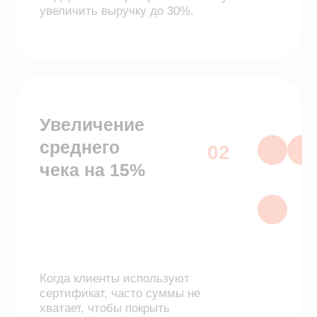
Когда клиенты используют
сертификат, часто суммы не
хватает, чтобы покрыть
стоимость покупки. Поэтому
клиент тратит больше и
увеличивает средний чек.
Финансовая
стабильность
03
Сертификаты приобретаются
заранее, что позволяет
планировать финансовые
поступления и укреплять
стабильность бизнеса.
Оставьте заявку