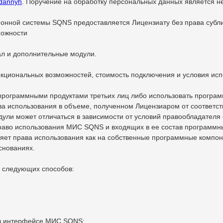
-dannyh
. Поручение на обработку персональных данных является н
онной системы SQNS предоставляется Лицензиату без права субл
можности
л и дополнительные модули.
нкциональных возможностей, стоимость подключения и условия ис
программными продуктами третьих лиц либо использовать програм
а использования в объеме, полученном Лицензиаром от соответст
ули может отличаться в зависимости от условий правообладателя
право использования МИС SQNS и входящих в ее состав программн
яет права использования как на собственные программные компон
снованиях.
з следующих способов:
 в интерфейсе МИС SQNS;