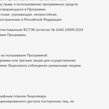
у праву и использованию программных средств.
онстрирующихся в Программе.
стская, угрожающая, непристойная,
пространению в Российской Федерации
аттестованным ФСТЭК (аттестат № 2446.10009.2024
анием Программы.
о на пользование Программой.
рограммы или третьим лицам для осуществления
елями Лицензиата соблюдения указанными лицами
Тарифным планом Лицензиара.
кционированного доступа посторонних лиц, не