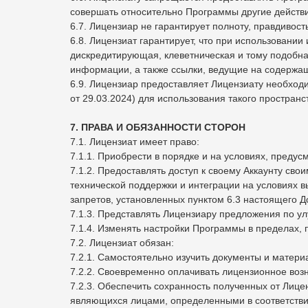
совершать относительно Программы другие действ
6.7. Лицензиар не гарантирует полноту, правдивос
6.8. Лицензиат гарантирует, что при использовани
дискредитирующая, клеветническая и тому подобн
информации, а также ссылки, ведущие на содерж
6.9. Лицензиар предоставляет Лицензиату необход
от 29.03.2024) для использования такого простран
7. ПРАВА И ОБЯЗАННОСТИ СТОРОН
7.1. Лицензиат имеет право:
7.1.1. Приобрести в порядке и на условиях, пред
7.1.2. Предоставлять доступ к своему Аккаунту с
технической поддержки и интеграции на условиях
запретов, установленных пунктом 6.3 настоящего Д
7.1.3. Представлять Лицензиару предложения по у
7.1.4. Изменять настройки Программы в пределах,
7.2. Лицензиат обязан:
7.2.1. Самостоятельно изучить документы и матер
7.2.2. Своевременно оплачивать лицензионное во
7.2.3. Обеспечить сохранность полученных от Лиц
являющихся лицами, определенными в соответствии