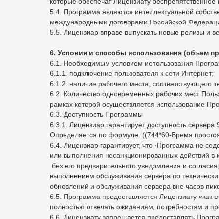
которые обеспечат Лицензиату беспрепятственное
5.4. Программа являются интеллектуальной собств
международными договорами Российской Федерации
5.5. Лицензиар вправе выпускать новые релизы и в
6. Условия и способы использования (объем пр
6.1. Необходимым условием использования Програ
6.1.1. подключение пользователя к сети Интернет;
6.1.2. наличие рабочего места, соответствующего 
6.2. Количество одновременных рабочих мест Поль
рамках которой осуществляется использование Пр
6.3. Доступность Программы
6.3.1. Лицензиар гарантирует доступность сервера
Определяется по формуле: ((744*60-Время простоя 
6.4. Лицензиар гарантирует, что ·Программа не со
или выполнения несанкционированных действий в 
без его предварительного уведомления и согласия;
выполнением обслуживания сервера по техническим
обновлений и обслуживания сервера вне часов пи
6.5. Программа предоставляется Лицензиату «как е
полностью отвечать ожиданиям, потребностям и пр
6.6. Лицензиату запрещается предоставлять Програ