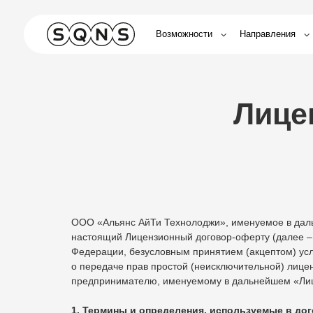
Возможности
Направления
Обуче
Лиценз
ООО «Альянс АйТи Технолоджи», именуемое в даль
настоящий Лицензионный договор-оферту (далее – 
Федерации, безусловным принятием (акцептом) усл
о передаче прав простой (неисключительной) лиц
предпринимателю, именуемому в дальнейшем «Лице
1. Термины и определения, используемые в до