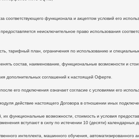
аза соответствующего функционала и акцептом условий его исполь
 предоставляется неисключительное право использования соотве
сть, тарифный план, ограничения по использованию и специальны
зменять состав, наименование, функциональные возможности и ст
ания дополнительных соглашений к настоящей Оферте.
после его подключения означает согласие с условиями его исполь
 модуля действие настоящего Договора в отношении иных подклю
й, их функциональные возможности, стоимость и условия предоста
енения вступают в силу по истечении 10 (десяти) календарных дн
ственного интеллекта, машинного обучения, автоматизированного 