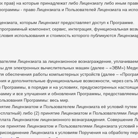
х прав) на которые принадлежат либо Лицензиату либо иным пра
Программы - право Лицензиата и Пользователей Лицензиата на ис
цензиата, которым Лицензиат предоставляет доступ к Программе.
программный компонент, сервис, интеграция, функциональная во
словия использования и стоимость которого публикуются Лицензиа
ователям Лицензиата за лицензионное вознаграждение, уплачивае
ммы для электронных вычислительных машин (далее – «ЭВМ») Мед
ля обеспечения работы компьютерных устройств (далее – «Програ
ния и дополнительные функциональные возможности, через сеть И
 Программы, в порядке и на условиях, предусмотренных настоящи
рамму и все улучшения и обновления Программы, предоставляемые
ользования Программы: весь мир.
инятие Лицензиатом и Пользователем Лицензиата её условий путем
есплатный) либо (2) принятие Лицензиатом и Пользователями Лиц
оплата Лицензиатом лицензионного вознаграждения. Совершение 
ное принятие Лицензиатом и Пользователями Лицензиата условий 
рисоединение Лицензиата к условиям Поручения на обработку пе