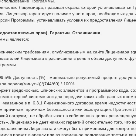
 использование Программы.
енностью Лицензиара, правовая охрана которой устанавливается 
. Лицензиар гарантирует наличие у него прав, необходимых для 
ерсии Программы, устанавливать условия их предоставления Лицен
едоставляемых прав). Гарантии. Ограничения
ммы является:
техническим требованиям, опубликованным на сайте Лицензиара sqn
зователей Лицензиата в расписании в день и объем доступного фун
ограммы.
 99,5%. Доступность (%) - минимально допустимый процент доступн
за период(минуты))/(744*60) * 100%.
держит вредоносных, шпионских элементов и программного кода, с
компьютерной системе или для передачи каких-либо данных с ком
 ·указанное в п. 6.3.1 Лицензионного договора время недоступно
 причинам, причинам безопасности или эксплуатации. При этом Л
ковой нагрузки; ·не обрабатывает в собственных целях размещен
сть». Лицензиар не дает никаких гарантий относительно того, чт
едставлениям Лицензиата и смогут быть применимы для конкретной
мму в прокат, в аренду или во временное пользование третьим ли