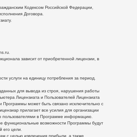
Гражданским Кодексом Российской Федерации,
исполнения Договора.
зиату.
s.ru.
кционала зависит от приобретенной лицензии, в
ости услуги на единицу потребления за период.
озданных для вывода из строя, нарушения работы
пьютера Лицензиата и Пользователей Лицензиата
сти Программы может быть связано исключительно с
ицензиар прилагает все усилия для организации
ную пользователями в Программе информацию.
о все функциональные возможности Программы будут
 его цели.
цам с целью извлечения прибыли, а также