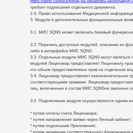
https://sqns.ru/poruchenie-na-obrabotku-personalnyh
требует подписания отдельного документа.
2.4. Право использования Медицинской информаци
3. Модули и дополнительные функциональные воз
3.1. МИС SQNS может включать базовый функциона
3.2. Перечень доступных модулей, описание их фу
либо в интерфейсе МИС SQNS.
3.3. Отдельные модули МИС SQNS могут являться 
модулей Лицензиар предоставляет Лицензиату прав
что объем предоставляемых прав на отдельные мод
3.4. Лицензиар предоставляет неисключительное 
соответствующими правами. Лицензиар предоставл
лиц, включенные в состав МИС SQNSна законных о
3.5. Подключение модуля осуществляется одним и
* путем оплаты счета Лицензиара;
* путем направления заявки через Личный кабинет;
* путем подписания Приложения;
* путем активации соответствующего функционала