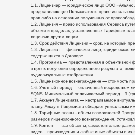
1.1. Лицензиар — юридическое лицо ООО «Альянс 
предоставляющее Пользователю право использова
прав либо на основании полученных от правооблада
1.2. Лицензия – право использования Сервиса пут
объеме и пределах, установленных Тарифным план
лицензии другим лицам.
1.3. Срок действия Лицензии – срок, на который п
1.3. Лицензиат — физическое лицо, юридическое л
содержащихся в Договоре.
1.4. Программа — представленная в объективной 
в целях получения определенного результата, вкл
аудиовизуальные отображения.
1.5. Лицензионное вознаграждение — стоимость 
1.6. Учетный период — оплаченный посредством 
SQNS. Минимальный оплачиваемый период – 3 (три
1.7. Аккаунт Лицензиата — настраиваемое виртуал
плану. Аккаунт Лицензиата обладает уникальным им
1.8. Тарифные планы - объем возможностей Прогр
размеров лицензионного вознаграждения. Устано
1.9. Контент — все объекты, самостоятельно разм
видео – произведения и любые иные объекты и их 