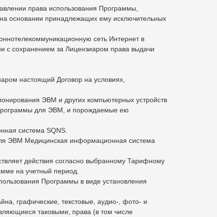
тавлении права использования Программы,
 на основании принадлежащих ему исключительных
ионнотелекоммуникационную сеть Интернет в
ии с сохранением за Лицензиаром права выдачи
иаром настоящий Договор на условиях,
ионирования ЭВМ и других компьютерных устройств
и программы для ЭВМ, и порождаемые ею
онная система SQNS.
 для ЭВМ Медицинская информационная система
ествляет действия согласно выбранному Тарифному
амме на учетный период.
спользования Программы в виде установления
на, графические, текстовые, аудио-, фото- и
вляющиеся таковыми, права (в том числе