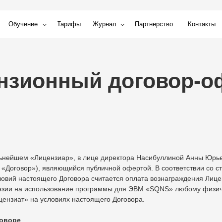
ние
Тарифы
Журнал
Партнерство
Контакты
ионный договор-оферт
нейшем «Лицензиар», в лице директора Насибуллиной Анны Юрьев
«Договор»), являющийся публичной офертой. В соответствии со ст
овий настоящего Договора считается оплата вознаграждения Лице
ензии на использование программы для ЭВМ «SQNS» любому физич
нзиат» на условиях настоящего Договора.
говоре