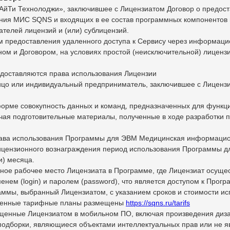
АйТи Технолоджи», заключившее с Лицензиатом Договор о предос
ния МИС SQNS и входящих в ее состав программных компонентов
телей лицензий и (или) сублицензий.
ем предоставления удаленного доступа к Сервису через информац
ом и Договором, на условиях простой (неисключительной) лиценз
редоставляются права использования Лицензии
ицо или индивидуальный предприниматель, заключившее с Лиценз
форме совокупность данных и команд, предназначенных для функц
ючая подготовительные материалы, полученные в ходе разработк
права использования Программы для ЭВМ Медицинская информаци
лицензионного вознаграждения период использования Программы
) месяца.
ьное рабочее место Лицензиата в Программе, где Лицензиат осущ
енем (login) и паролем (password), что является доступом к Прогр
аммы, выбранный Лицензиатом, с указанием сроков и стоимости и
вленные тарифные планы размещены
https://sqns.ru/tarifs
ещенные Лицензиатом в мобильном ПО, включая произведения дизай
подборки, являющиеся объектами интеллектуальных прав или не я