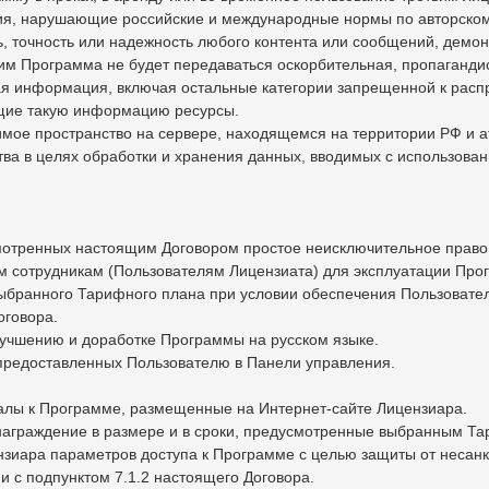
ия, нарушающие российские и международные нормы по авторском
ть, точность или надежность любого контента или сообщений, дем
и им Программа не будет передаваться оскорбительная, пропаганди
ая информация, включая остальные категории запрещенной к рас
ащие такую информацию ресурсы.
имое пространство на сервере, находящемся на территории РФ и 
ства в целях обработки и хранения данных, вводимых с использов
усмотренных настоящим Договором простое неисключительное прав
воим сотрудникам (Пользователям Лицензиата) для эксплуатации П
 выбранного Тарифного плана при условии обеспечения Пользоват
оговора.
лучшению и доработке Программы на русском языке.
 предоставленных Пользователю в Панели управления.
иалы к Программе, размещенные на Интернет-сайте Лицензиара.
знаграждение в размере и в сроки, предусмотренные выбранным 
ензиара параметров доступа к Программе с целью защиты от несан
 с подпунктом 7.1.2 настоящего Договора.