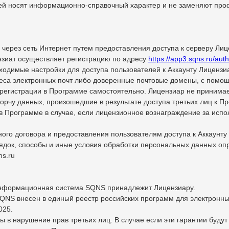
лей носят информационно-справочный характер и не заменяют пр
 через сеть Интернет путем предоставления доступа к серверу Лиц
нзиат осуществляет регистрацию по адресу
https://app3.sqns.ru/auth
ходимые настройки для доступа пользователей к Аккаунту Лицензиа
еса электронных почт либо доверенные почтовые домены, с помощ
регистрации в Программе самостоятельно. Лицензиар не принимает
орчу данных, произошедшие в результате доступа третьих лиц к П
а в Программе в случае, если лицензионное вознаграждение за ис
ного договора и предоставления пользователям доступа к Аккаунт
рядок, способы и иные условия обработки персональных данных о
ns.ru
информационная система SQNS принадлежит Лицензиару.
NS внесен в единый реестр российских программ для электронны
025.
ы в нарушение прав третьих лиц. В случае если эти гарантии буду