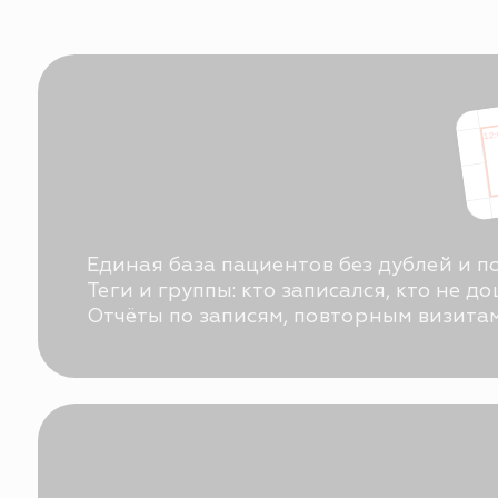
Единая база пациентов без дублей и потерь.
Теги и группы: кто записался, кто не дошёл, к
Отчёты по записям, повторным визитам и усл
пациенты чаще возвращаются за счёт
системной работы;
автоматические напоминания и обращ
экономят время администраторов;
руководитель видит реальную картину 
управлять ростом;
вся история пациента — визиты, записи