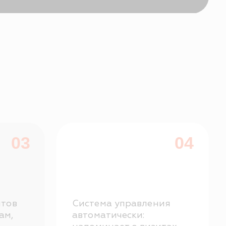
Система управления
автоматически:
напоминает о визитах,
возвращает “потерянных”
пациентов, помогает
заполнять простои в
расписании.
06