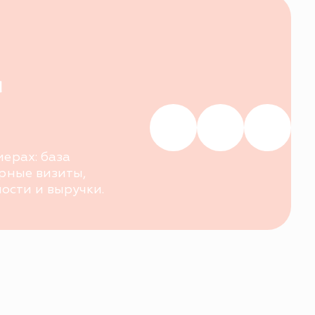
ы,
чки.