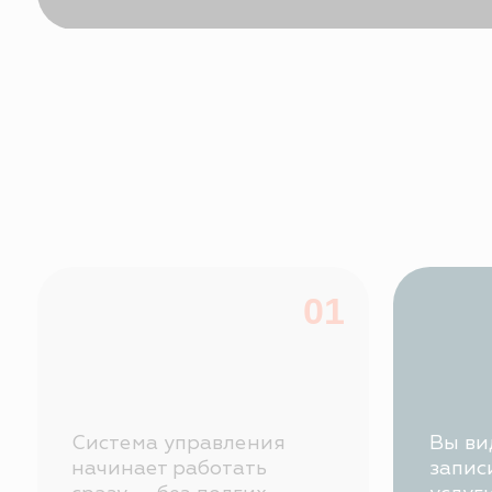
Система управления
Вы видите: 
начинает работать
записи, об
сразу — без долгих
услуги и ср
настроек и миграций.
реакции на
Подключим базу
возвращаем
пациентов, записи,
визиты и
коммуникации.
Вы видите:
кто и как работает с пациентами;