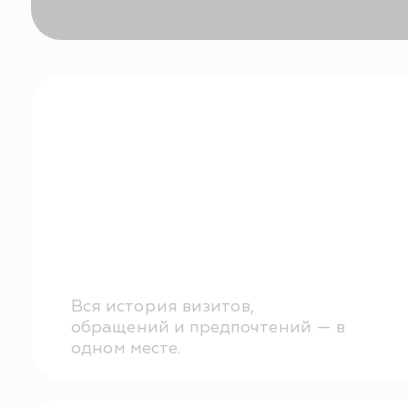
0
Вся история визитов,
обращений и предпочтений — в
одном месте.
0
Видно, какие пациенты