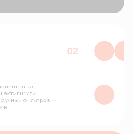
02
о
и.
льтров —