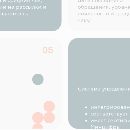
соответствует ФЗ-152;
имеет сертификаты ФСТЭ
Минцифры.
ения
а, а
+7
истемы
Я согласен с
правилами полити
Я согласен
получать рассылку