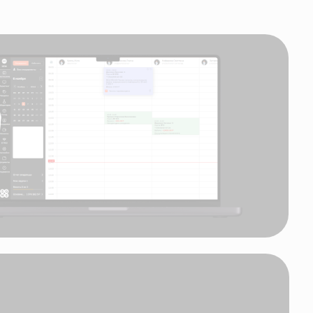
ы —
м и
ым