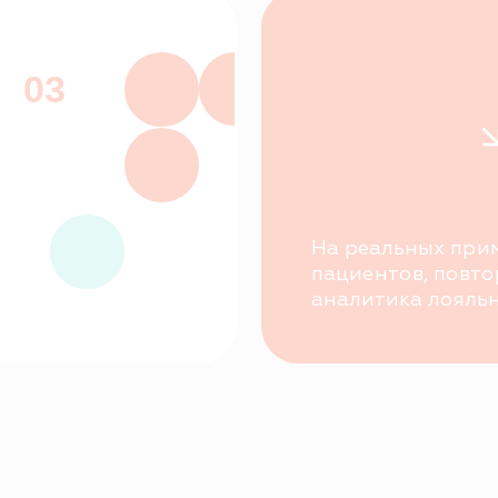
На реальных примерах: база
пациентов, повторные визит
аналитика лояльности и выру