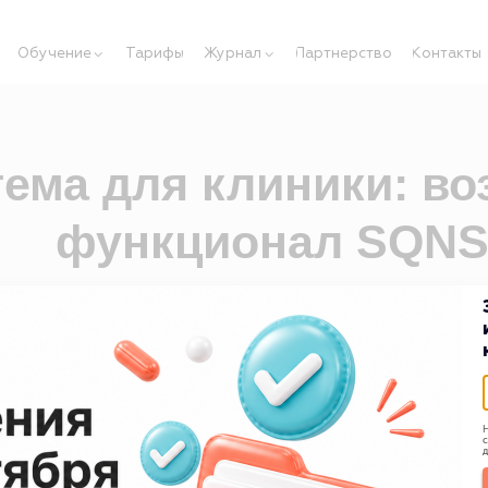
ение
Тарифы
Журнал
Партнерство
Контакты
а для клиники: возмож
функционал SQNS
ления для клиник, которая возвращает пациенто
и увеличивает выручку
лять пациентами, заявками, записью на прием, продажами, 
налитикой. Система подходит для медицинских центров, сто
сетевых клиник.
, коммуникации, повторные приёмы и аналитика — в одном ок
Н
с
ез MS Excel, блокнотов и потерь пациентов.
д