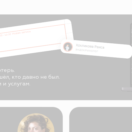
то давно не был.
угам.
пациенты, записи,
специалисты и кабинет
связаны между собой;
удобный календарь и
ения
фильтры по сотрудника
услугам;
и может
быстрый доступ к данн
в любой момент.
,