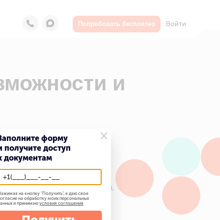
Войти
Попробовать бесплатно
ности и
в
×
Заполните форму
и получите доступ
к документам
коммуникациями,
матологий и
не,
ажимая на кнопку "
Получить
", я даю свое
огласие на обработку моих персональных
анных и принимаю
условия соглашения
Получить