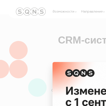
Возможности
Направления
Обуч
CRM-систем
Система управ
CRM SQNS помогает клинике управ
задачами администраторов и а
Вся история пациента
б