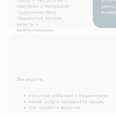
какие услуги продаются лучше;
где теряется выручка.
Сделайте Систему управл
в клинике источником рост
не хаоса
Оставьте заявку — мы покажем, как с помощью с
управления SQNS: