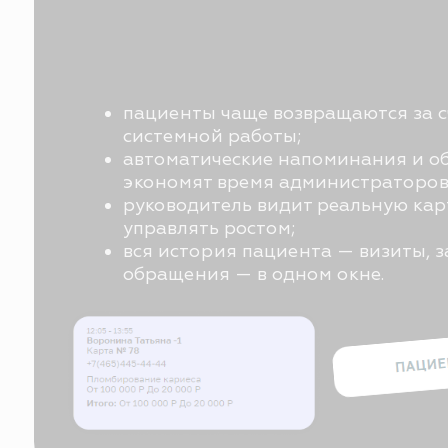
обращения — в одном окне.
01
листайте