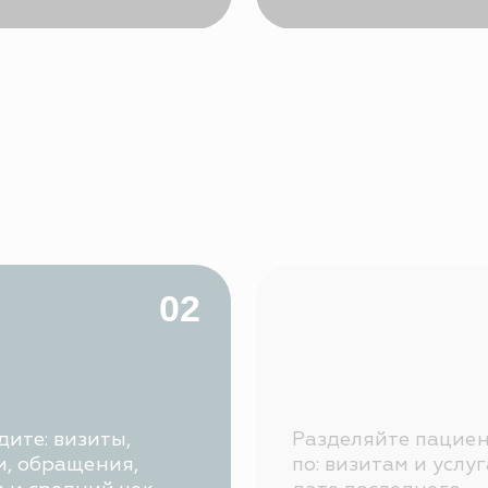
визиты,
Разделяйте пациентов
ращения,
по: визитам и услугам,
едний чек,
дате последнего
 рассылки и
обращения, уровню
ость.
лояльности и среднему
чеку.
05
Система управления SQNS:
интегрирована с ЕГИСЗ;