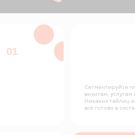
1
Сегментируйте пациентов п
визитам, услугам и активност
Никаких таблиц и ручных фи
всё готово в системе.
3