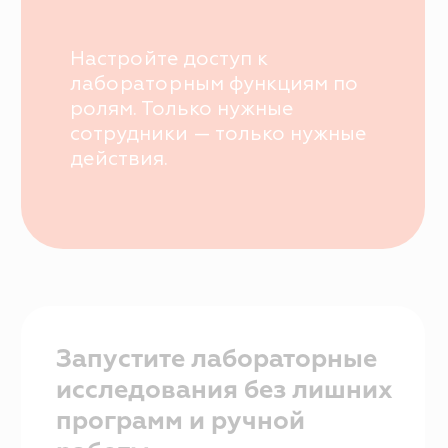
Мессенджеры и СМС-рассылки
Программы лояльности
Зарплата
Электронные рецепты
Онлайн-запись
Приложение для пациентов
Кабинеты
Зубная формула
ЯндексБизнес
Планы лечения
Глазная формула
Карта косметолога
Интеграции
ЕГИСЗ
Система управления
КОМПАНИЯ
О компании
Карьера
Возможности