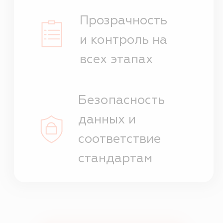
ЧТО ПОЛУЧАЕТ
КЛИНИКА
Всё для эффективной
работы лаборатории
Врач
Формирует направление без
перехода в личный кабинет
лаборатории;
Видит статус заказа;
Получает результат прямо в
карту пациента;