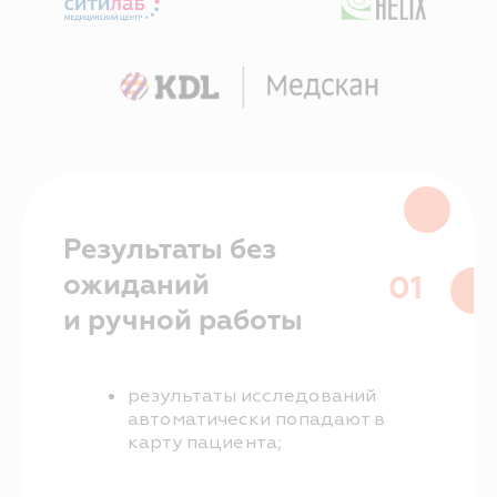
Результаты приходят сразу в
карту пациента. Можно
отправить уведомление прямо
из SQNS — без звонков и
файлов.
03
Данные в готовом
виде
Все исследования хранятся в
карточке пациента и в меню
исследований.
PDF-документы всегда под
рукой — для врача и
администратора.