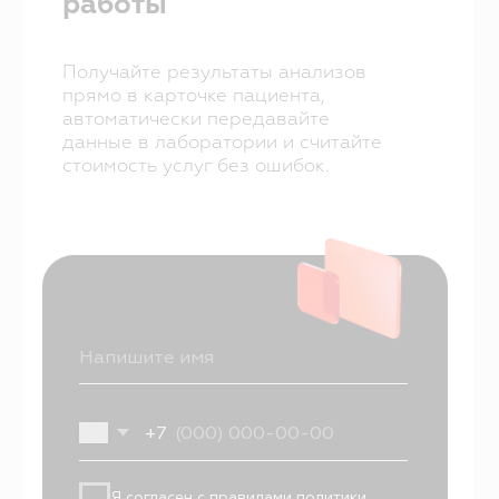
Направления
База знаний
Блог
Кейсы
Обучение
Вебинары
Правовая
информация
НАПРАВЛЕНИЯ
Частные клиники
Частные стоматологии
Сети и франшизы
ООО «Альянс АйТи
Технолоджи»
09:00 - 18:00
8 (812) 209 08 12
info@sqns.ru
Деятельность в области ИТ