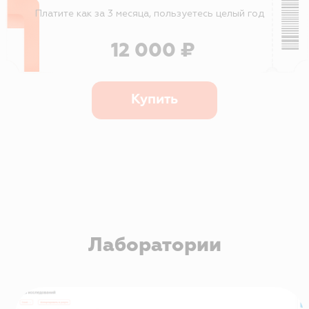
исследований и доходов;
клиника зарабатывает на
услугах, а не теряет
контроль.
Хотите подключить
лаборатории без ЛИС
и ручного учета?
Покажем, как лабораторные
исследования работают в SQNS: от
направления до результата — на
примере вашей клиники.
Просто интегрировать.
Легко использовать
листайте