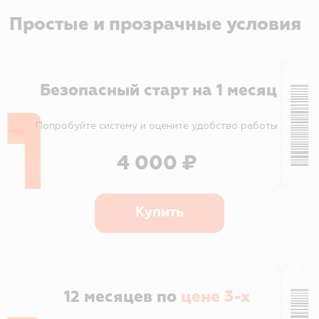
Без двойного ввода и
ошибок в расчетах
02
данные не нужно заново
вносить в сторонние ЛИС;
стоимость исследований
автоматически добавляется к
услуге;
меньше ручных операций →
меньше ошибок и возвратов.
Лабораторные услуги без
скрытых затрат
03
интеграция с
лабораториями включена в
любой тариф SQNS;
прозрачный учет