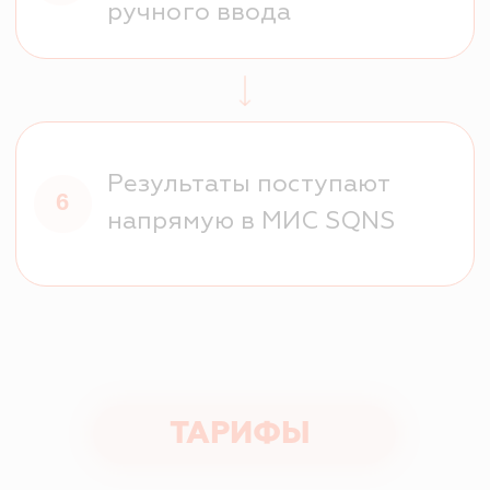
Результаты без
ожиданий
01
и ручной работы
результаты исследований
автоматически попадают в
карту пациента;
направления формируются в 1
клик и сразу уходят в
лабораторию;
никаких PDF, почты и
«принесите потом».