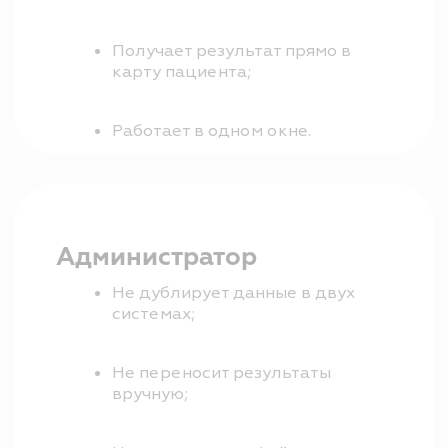
Меньше технических
задержек;
Нет потери данных;
Вся информация в личном
кабинете.
Руководитель
Видит работу с лабораториями
в едином контуре;
Может контролировать объем
направлений;
Получает прозрачный учет
анализов в визите;