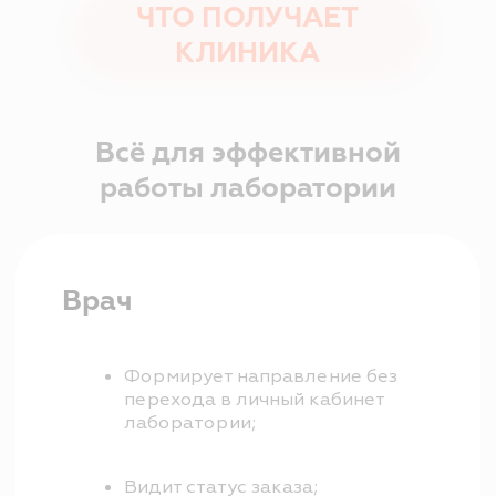
Работает в одном окне.
Администратор
Не дублирует данные в двух
системах;
Не переносит результаты
вручную;
Не прикрепляет файлы к
карте;
Не печатает штрихкод
вручную.
Пациент
Быстрее получает результат;