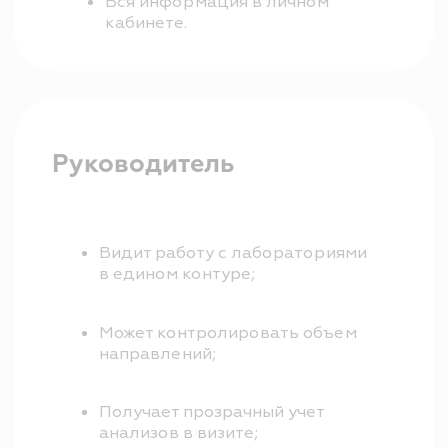
Заказ уходит
в лабораторию со
2
штрихкодом из МИС SQNS
Статус заказа отображается
3
в интерфейсе
Анализы автоматически
4
учитываются в визите