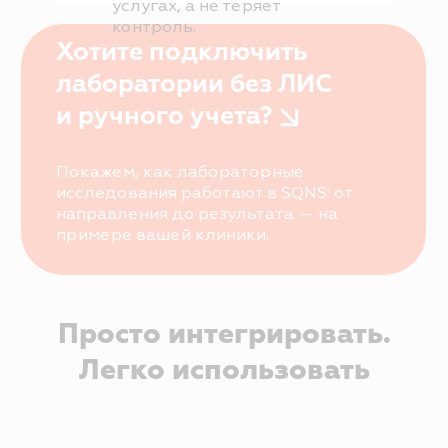
Запустите лабораторные
исследования без лишних
программ и ручной
работы
Получайте результаты анализов
прямо в карточке пациента,
автоматически передавайте
данные в лаборатории и считайте
стоимость услуг без ошибок.
+7
Я согласен с
правилами политики
конфиденциальности
Я согласен
получать рассылку