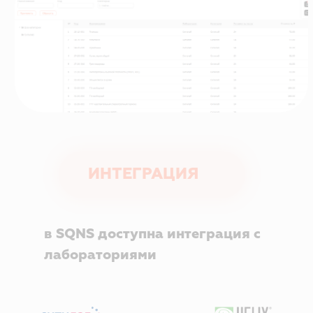
01
Без двойной
работы
Данные автоматически
передаются в
лабораторию без
повторного ввода
и ошибок.
02
Лояльность
пациента