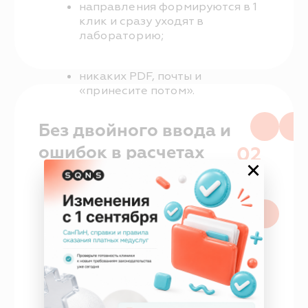
04
Автоматические
расчеты
Стоимость лабораторных
исследований
автоматически добавляется
к услуге. Без ручных правок
и несостыковок в оплате.
×
05
Работа со штрих-
кодами без ЛИС
Сканируйте штрих-коды
лабораторий прямо в SQNS.