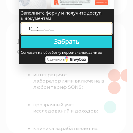
Никаких сторонних программ и
сложных настроек.
Заполните форму и получите доступ
к документам
06
Забрать
Контроль
доступа
Согласен на обработку персональных данных
Сделано в
Настройте доступ к
лабораторным функциям по
ролям. Только нужные
сотрудники — только нужные
действия.