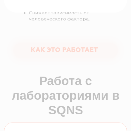
Данные подтягиваются
в карту пациента без
5
ручного ввода
Результаты поступают
6
напрямую в МИС SQNS
ТАРИФЫ
Простые и прозрачные условия