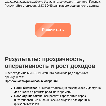
оказалось готово к работе без лишних хлопот»,
— делится Гульназ.
конфиденциальности
Рассчитайте стоимость МИС SQNS для вашего медицинского центра
Я согласен
получать рассылку
Отправить заявку
Рассчитать
Полина
Эксперт отдела
внедрения
Результаты: прозрачность,
оперативность и рост доходов
Запустила работу системы SQNS в
115 медицинских центрах. Ответит
С переходом на МИС SQNS клиника получила ряд ощутимых
на все ваши вопросы.
преимуществ:
Прозрачность финансовых операций
Полный контроль:
каждая транзакция фиксируется и доступна
для анализа в режиме реального времени.
Соблюдение закона:
все расчеты проводятся через
интегрированные онлайн-кассы с выдачей электронных
фискальных чеков.