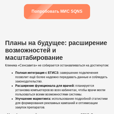
Онлайн-запись
Приложение для пациентов
Попробовать МИС SQNS
Кабинеты
Зубная формула
ЯндексБизнес
Планы лечения
Глазная формула
Карта косметолога
Планы на будущее: расширение
Интеграции
возможностей и
ЕГИСЗ
масштабирование
Система управления
Клиника «Сенсавита» не собирается останавливаться на достигнутом:
КОМПАНИЯ
Полная интеграция с ЕГИСЗ:
завершение подключения
О компании
позволит ещё более надежно передавать данные и соблюдать
Карьера
законодательство.
Возможности
Расширение функционала для врачей:
планируется
установка компьютеров во всех кабинетах, чтобы врачи могли
Направления
пользоваться всеми возможностями системы.
База знаний
Улучшение маркетинга:
использование подробной статистики
для формирования рекламных кампаний и оптимизации
Блог
Кейсы
закупок препаратов.
Обучение