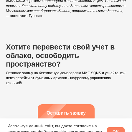
«Мы видим огромный потенциал в использовании SQNS. Система не
Вебинары
только облегчила нашу работу, но и дала возможность развиваться.
Правовая информация
Мы готовы масштабировать бизнес, опираясь на точные данные»,
— заключает Гульназ.
НАПРАВЛЕНИЯ
Частные клиники
Частные стоматологии
Сети и франшизы
Хотите перевести свой учет в
ООО «Альянс АйТи
облако, освободить
Технолоджи»
пространство?
09:00 - 18:00
Оставьте заявку на бесплатную демоверсию МИС SQNS и узнайте, как
8 (812) 209 08 12
легко перейти от бумажных архивов к цифровому управлению
info@sqns.ru
клиникой!
Деятельность в области ИТ
Лицензионный договор-оферта
Оставить заявку
Политика обработки персональных данных
Аттестат ФСТЭК
Пользовательское соглашение
Используя данный сайт, вы даете согласие на
OK
использование файлов cookie, помогающих нам