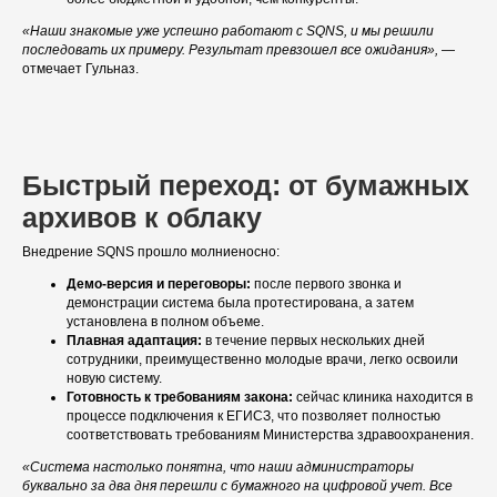
«Наши знакомые уже успешно работают с SQNS, и мы решили
последовать их примеру. Результат превзошел все ожидания»,
—
отмечает Гульназ.
Хотите узнать, как МИС SQNS
может помочь вашей
Быстрый переход: от бумажных
клинике?
архивов к облаку
Оставьте заявку, и мы бесплатно подберём
инструменты, идеально подходящие под
Внедрение SQNS прошло молниеносно:
задачи вашей клиники!
Демо-версия и переговоры:
после первого звонка и
демонстрации система была протестирована, а затем
установлена в полном объеме.
Плавная адаптация:
в течение первых нескольких дней
сотрудники, преимущественно молодые врачи, легко освоили
новую систему.
Готовность к требованиям закона:
сейчас клиника находится в
процессе подключения к ЕГИСЗ, что позволяет полностью
соответствовать требованиям Министерства здравоохранения.
+7
«Система настолько понятна, что наши администраторы
буквально за два дня перешли с бумажного на цифровой учет. Все
Я согласен с
правилами политики