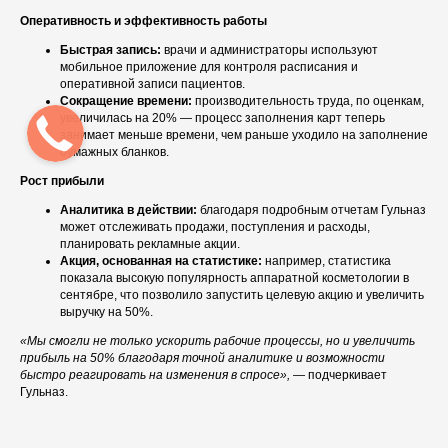
Демо-доступ
Оперативность и эффективность работы
Быстрая запись:
врачи и администраторы используют
мобильное приложение для контроля расписания и
оперативной записи пациентов.
Сокращение времени:
производительность труда, по оценкам,
ВОЗМОЖНОСТИ
увеличилась на 20% — процесс заполнения карт теперь
занимает меньше времени, чем раньше уходило на заполнение
Электронные медицинские карты
бумажных бланков.
Отчеты и аналитика
Рост прибыли
Телемедицина
Аналитика в действии:
благодаря подробным отчетам Гульназ
Складской учет
может отслеживать продажи, поступления и расходы,
планировать рекламные акции.
Контроль финансов
Акция, основанная на статистике:
например, статистика
Лаборатории
показала высокую популярность аппаратной косметологии в
Дневники приемов
сентябре, что позволило запустить целевую акцию и увеличить
выручку на 50%.
Интернет-Телефония
«Мы смогли не только ускорить рабочие процессы, но и увеличить
Приложение для сотрудников
прибыль на 50% благодаря точной аналитике и возможности
Мессенджеры и СМС-рассылки
быстро реагировать на изменения в спросе»,
— подчеркивает
Программы лояльности
Гульназ.
Зарплата
Электронные рецепты