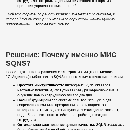
затрудняло контроль за динамикой лечения и оперативное
принятие управленческих решений.
«Всё это тормозило работу клиники. Мы мечтали о системе, в
которой любой сотрудник мог бы за пару секунд найти нужную
информацию»,
— вспоминает Гульназ.
Решение: Почему именно МИС
SQNS?
После тщательного сравнения с альтернативами (iDent, Medlock,
1С:Медицина) выбор пал на SQNS по нескольким ключевым причинам:
Простота и интуитивность:
интерфейс SQNS оказался
настолько понятным, что Гульназ сразу разобралась сама, а
обучение новых сотрудников заняло два дня.
Полный функционал:
в системе есть все, что нужно для
современной клиники: прозрачная запись пациентов,
интеграция с ЕГИСЗ (важный пункт для соблюдения закона),
подробная отчетность и гибкие настройки для каждого
сотрудника.
Оптимальное соотношение цены и качества:
SQNS оказалась
более бюджетной и удобной, чем конкуренты.