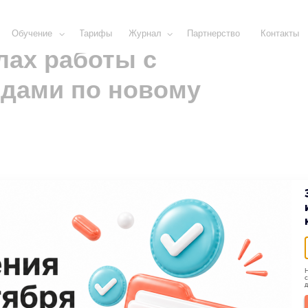
ние
Тарифы
Журнал
Партнерство
Контакты
лах работы с
дами по новому
Н
с
д