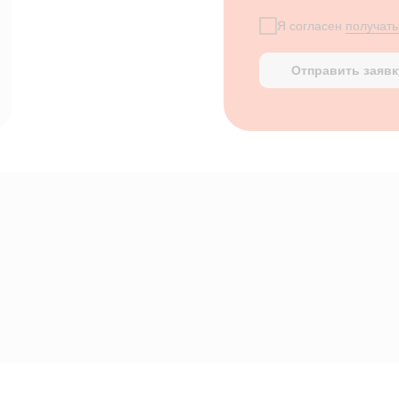
Я согласен
получать
Отправить заявк
ицина
Интернет-Телефония
ние для
Звонки с клиентами прямо в
удаленных
интерфейсе программы
нсультаций
Приложение для
й учет
сотрудников
риемка материалов
Полный функционал программы
в вашем кармане
Электронные рецепты
ь финансов
Аналог бумажного значения с
были и интеграция
синхронизацией аптек
сой
Приложение для
ории
пациентов
 статусы
 и получайте
Брендированное приложение с