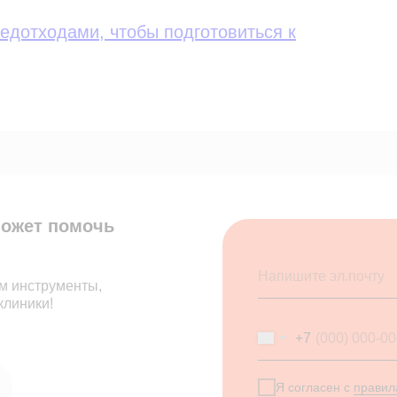
едотходами, чтобы подготовиться к
может помочь
ём инструменты,
клиники!
+7
Я согласен с
правил