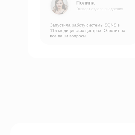
Полина
Эксперт отдела внедрения
Запустила работу системы SQNS в
Электронные
Телемед
115 медицинских центрах. Ответит на
медицинские карты
все ваши вопросы.
Готовое реше
проведения 
Автоматизированная форма
приемов и ко
медицинской амбулаторной
карты
ЕГИСЗ
Складско
Сертифицированное хранение
Контроль и п
и передача медицинских
и лекарств
данных в ЕГИСЗ
Отчеты и аналитика
Контрол
Личный дэшборд владельца
Контроль при
со всеми главными
с онлайн-кас
показателями
Система управления
Лаборат
Вся клиентская база в одном
Отслеживайте
месте с автоматизацией
исследований