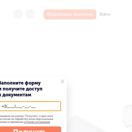
Войти
Попробовать бесплатно
×
Заполните форму
и получите доступ
к документам
ажимая на кнопку "
Получить
", я даю свое
огласие на обработку моих персональных
анных и принимаю
условия соглашения
Получить