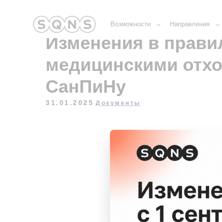
Возможности
Направления
Обуче
Изменения в прави
медицинскими отхо
СанПиНу
31.01.2025
Документы