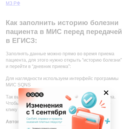
МЗ РФ
Как заполнить историю болезни
пациента в МИС перед передачей
в ЕГИСЗ:
Заполнять данные можно прямо во время приема
пациента, для этого нужно открыть “историю болезни”
и перейти в “дневник приема”:
Для наглядности используем интерфейс программы
МИС SQNS
×
Так выглядят поля электронного дневника приема.
Чтобы заполнить поле нужно открыть область по
клику и ввести текст.
Автоподстановка информации о пациенте