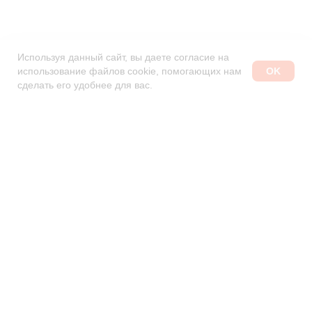
Используя данный сайт, вы даете согласие на
OK
использование файлов cookie, помогающих нам
РАССЧИТАЙТЕ СТОИМОСТЬ
сделать его удобнее для вас.
«МИС SQNS»