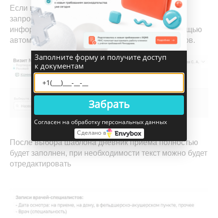
Если в клинику обращаются с повторяющимися
запросами, можно использовать шаблоны
информации по визиту и ускорить работу с помощью
автоматического заполнения данных из шаблонов.
Заполните форму и получите доступ
к документам
Забрать
Согласен на обработку персональных данных
Сделано в
После выбора шаблона дневник приема полностью
будет заполнен, при необходимости текст можно будет
отредактировать