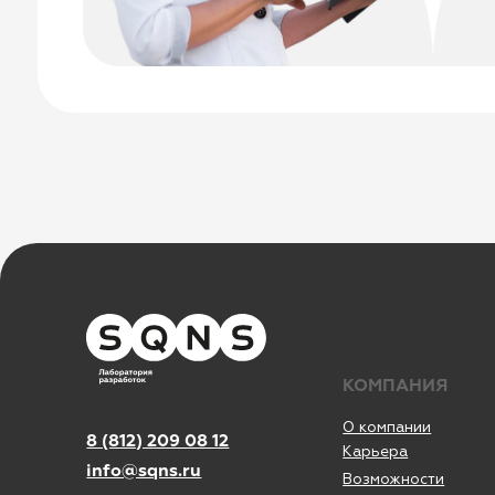
КОМПАНИЯ
О компании
8 (812) 209 08 12
Карьера
info@sqns.ru
Возможности
Направления
База знаний
Блог
Кейсы
ООО «Альянс АйТи
Технолоджи»
Обучение
Вебинары
09:00 - 18:00