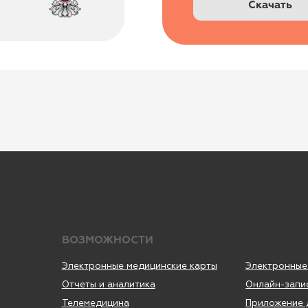
ВОЗМОЖНОСТИ
Электронные медицинские карты
Электронные рецепты
Отчеты и аналитика
Онлайн-запись
Телемедицина
Приложение для пациентов
Складской учет
Кабинеты
Контроль финансов
Зубная формула
Лаборатории
ЯндексБизнес
Дневники приемов
Планы лечения
Интернет-Телефония
Глазная формула
Приложение для сотрудников
Интеграции