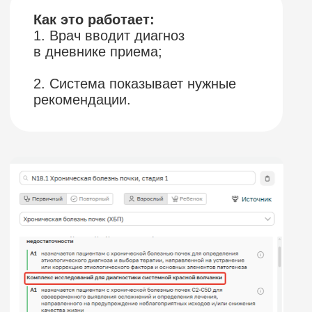
СК РФ ужесточил
проверки клиник
Теперь
оценивают
не только результат
лечения, но и
сам процесс:
Как именно врач вёл приём;
На основании чего принимались
решения.
Ключевой фактор – соблюдение
клинических рекомендаций.
Если врач отступает от клинических
рекомендаций, это может рассматриваться
как дополнительный аргумент при оценке
его действий.