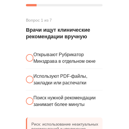
Онлайн-запись
Приложение для пациентов
Кабинеты
Вопрос 1 из 7
Зубная формула
Врачи ищут клинические
ЯндексБизнес
рекомендации вручную
Планы лечения
Глазная формула
Карта косметолога
Интеграции
Открывают Рубрикатор
ЕГИСЗ
Минздрава в отдельном окне
Система управления
Используют PDF-файлы,
КОМПАНИЯ
закладки или распечатки
О компании
Карьера
Возможности
Поиск нужной рекомендации
занимает более минуты
Направления
База знаний
Блог
Кейсы
Риск: использование неактуальных
Обучение
рекомендаций и увеличение