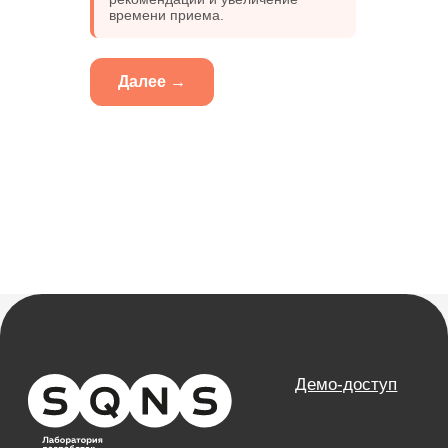
Вебинары
времени приема.
Правовая информация
НАПРАВЛЕНИЯ
Далее →
Частные клиники
Частные стоматологии
Сети и франшизы
ООО «Альянс АйТи
Технолоджи»
09:00 - 18:00
8 (812) 209 08 12
info@sqns.ru
Деятельность в области ИТ
Лицензионный договор-оферта
Политика обработки персональных данных
Аттестат ФСТЭК
Пользовательское соглашение