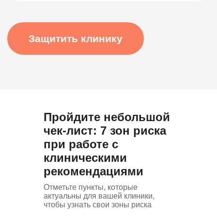
Демо-доступ
ВОЗМОЖНОСТИ
Электронные медицинские карты
Отчеты и аналитика
Телемедицина
Складской учет
Пройдите небольшой
Контроль финансов
чек-лист: 7 зон риска
Лаборатории
при работе с
Дневники приемов
клиническими
Интернет-Телефония
Приложение для сотрудников
рекомендациями
Мессенджеры и СМС-рассылки
Отметьте пункты, которые
Программы лояльности
актуальны для вашей клиники,
Зарплата
чтобы узнать свои зоны риска
Электронные рецепты