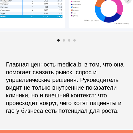
Программы лояльности
Зарплата
Электронные рецепты
Онлайн-запись
Приложение для пациентов
Кабинеты
Зубная формула
ЯндексБизнес
Планы лечения
Главная ценность medica.bi в том, что она
Глазная формула
Карта косметолога
помогает связать рынок, спрос и
Интеграции
управленческие решения. Руководитель
ЕГИСЗ
Система управления
видит не только внутренние показатели
клиники, но и внешний контекст: что
КОМПАНИЯ
происходит вокруг, чего хотят пациенты и
О компании
где у бизнеса есть потенциал для роста.
Карьера
Возможности
Направления
База знаний