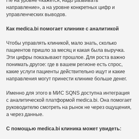
Не на уровне «кажется, надо развивать
направление», а на уровне конкретных цифр и
Оставьте заявку на аудит — покажем, где
сейчас находится потенциал роста, какие
управленческих выводов.
направления можно усилить и как принимать
решения не на уровне «кажется», а на основе
данных.
Как medica.bi помогает клинике с аналитикой
Чтобы управлять клиникой, мало знать, сколько
пациентов пришло за месяц и какая была выручка.
Эти цифры показывают прошлое. Для роста важно
понимать другое: где в вашем регионе есть спрос,
какие услуги пациенты действительно ищут и какие
+7
направления могут принести клинике больше денег.
Именно для этого в МИС SQNS доступна интеграция
с аналитической платформой medica.bi. Она помогает
руководителю смотреть на рынок не через ощущения,
а через данные.
Я согласен с
правилами политики
конфиденциальности
Я согласен получать рассылку
С помощью medica.bi клиника может увидеть:
Получить аудит