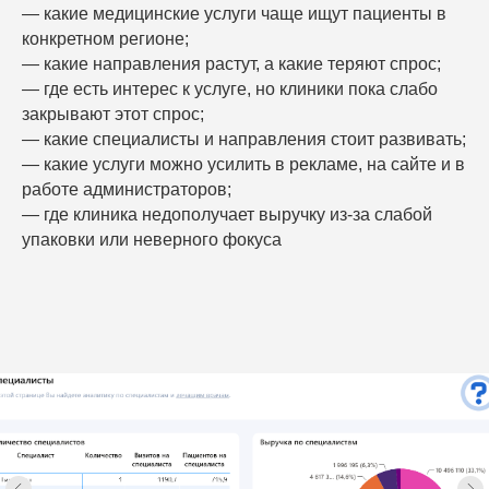
— какие медицинские услуги чаще ищут пациенты в
клиники
конкретном регионе;
— какие направления растут, а какие теряют спрос;
Демо-доступ
— где есть интерес к услуге, но клиники пока слабо
закрывают этот спрос;
— какие специалисты и направления стоит развивать;
— какие услуги можно усилить в рекламе, на сайте и в
работе администраторов;
ВОЗМОЖНОСТИ
— где клиника недополучает выручку из-за слабой
Электронные медицинские карты
упаковки или неверного фокуса
Отчеты и аналитика
Телемедицина
Складской учет
Контроль финансов
Лаборатории
Дневники приемов
Интернет-Телефония
Приложение для сотрудников
Мессенджеры и СМС-рассылки