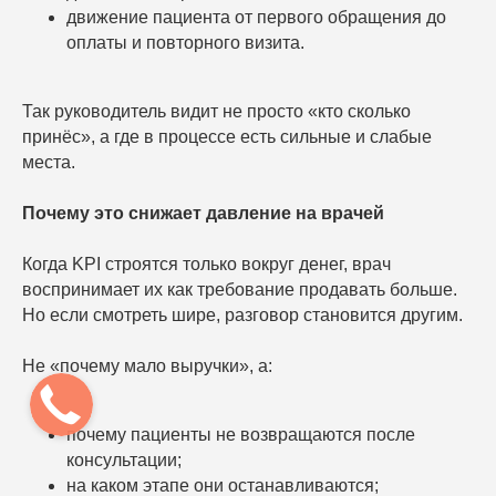
Частные стоматологии
движение пациента от первого обращения до
Сети и франшизы
оплаты и повторного визита.
ООО «Альянс АйТи
Технолоджи»
Так руководитель видит не просто «кто сколько
09:00 - 18:00
принёс», а где в процессе есть сильные и слабые
места.
8 (812) 209 08 12
info@sqns.ru
Почему это снижает давление на врачей
Когда KPI строятся только вокруг денег, врач
Деятельность в области ИТ
воспринимает их как требование продавать больше.
Лицензионный договор-оферта
Политика обработки персональных данных
Но если смотреть шире, разговор становится другим.
Аттестат ФСТЭК
Пользовательское соглашение
Не «почему мало выручки», а:
почему пациенты не возвращаются после
консультации;
на каком этапе они останавливаются;