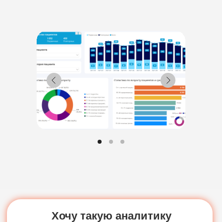
ВОЗМОЖНОСТИ
Электронные медицинские карты
Отчеты и аналитика
Телемедицина
Складской учет
Контроль финансов
Лаборатории
Дневники приемов
Интернет-Телефония
Приложение для сотрудников
Мессенджеры и СМС-рассылки
Программы лояльности
Зарплата
Электронные рецепты
Онлайн-запись
Приложение для пациентов
Кабинеты
Зубная формула