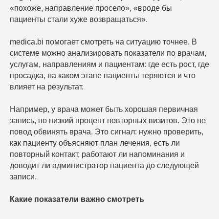
«похоже, направление просело», «вроде бы
+7
пациенты стали хуже возвращаться».
medica.bi помогает смотреть на ситуацию точнее. В
системе можно анализировать показатели по врачам,
услугам, направлениям и пациентам: где есть рост, где
просадка, на каком этапе пациенты теряются и что
Я согласен с
правилами политики
конфиденциальности
влияет на результат.
Я согласен получать рассылку
Например, у врача может быть хорошая первичная
Оставить заявку
запись, но низкий процент повторных визитов. Это не
повод обвинять врача. Это сигнал: нужно проверить,
как пациенту объясняют план лечения, есть ли
повторный контакт, работают ли напоминания и
доводит ли администратор пациента до следующей
Демо-доступ
записи.
Какие показатели важно смотреть