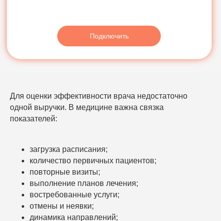
ЯндексБизнес
Планы лечения
Глазная формула
Карта косметолога
Интеграции
ЕГИСЗ
Система управления
КОМПАНИЯ
О компании
Для оценки эффективности врача недостаточно
Карьера
одной выручки. В медицине важна связка
Возможности
показателей:
Направления
База знаний
загрузка расписания;
Блог
Кейсы
количество первичных пациентов;
Обучение
повторные визиты;
Вебинары
выполнение планов лечения;
Правовая информация
востребованные услуги;
НАПРАВЛЕНИЯ
отмены и неявки;
Частные клиники
динамика направлений;