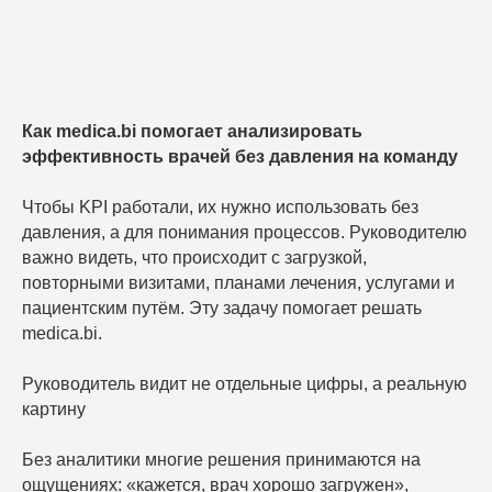
Как medica.bi помогает анализировать
эффективность врачей без давления на команду
Чтобы KPI работали, их нужно использовать без
давления, а для понимания процессов. Руководителю
Оставьте заявку – покажем, как medica.bi
помогает анализировать работу врачей,
важно видеть, что происходит с загрузкой,
загрузку направлений и точки роста вашей
повторными визитами, планами лечения, услугами и
клиники.
пациентским путём. Эту задачу помогает решать
medica.bi.
Руководитель видит не отдельные цифры, а реальную
картину
Без аналитики многие решения принимаются на
ощущениях: «кажется, врач хорошо загружен»,