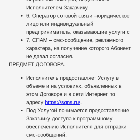
перечисленные Заказчиком денежные
средства в размере полной стоимости
выбранного Заказчиком пакета услуг.
Оплата заказчиком части стоимости
пакета услуг не считается выраженным
акцептом.
В случае, если пакет услуг оплачен
частично и Заказчик принял решение не
вносить недостающую сумму на счёт
Исполнителя, заказчик вправе обратиться
к Исполнителю о возврате ранее
перечисленных денежных сумм.
Исполнитель осуществляет возврат ранее
уплаченных Заказчиком денежных сумм в
течение пяти рабочих дней.
Исполнение по Договору начинается не
позже двадцати четырёх часов после
выражения Заказчиком акцепта.
Продление договорных отношений после
истечения срока оплаченного пакета услуг
возможно только путём заключения
нового договора на условиях той оферты,
которая будет действовать в момент
заключения нового договора.