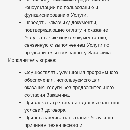
функциональной возможностей Услуги.
СТОИМОСТЬ УСЛУГИ И ПОРЯДОК РАСЧЕТОВ.
Стоимость Услуги соответствует
стоимости выбранного пакета смс,
указанного в Аккаунте Лицензиата ЭВМ
«Дента» в сети Интернет на день оплаты.
Услуга оказывается только по
предварительной оплате.
ОТВЕТСТВЕННОСТЬ СТОРОН.
За невыполнение или ненадлежащее
выполнение своих обязательств по
Договору Стороны несут ответственность
в соответствии с действующим
законодательством РФ и Договором.
Исполнитель не несет ответственности за
качество услуг связи, предоставляемых
Операторами сотовой связи.
Заказчик, безусловно соглашается с тем,
что именно Заказчик является
единственным составителем всех смс
сообщений, отправляемых в рамках
настоящего Договора, т.е. именно он
является рекламодателем и