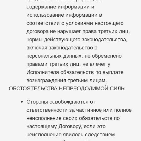
Электронные медицинские карты
Отчеты и аналитика
Телемедицина
Складской учет
Контроль финансов
Лаборатории
Дневники приемов
Интернет-Телефония
Приложение для сотрудников
Мессенджеры и СМС-рассылки
Программы лояльности
Зарплата
Электронные рецепты
Онлайн-запись
Приложение для пациентов
Кабинеты
Зубная формула
ЯндексБизнес
Планы лечения