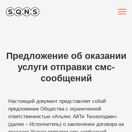
Предложение об оказании
услуги отправки смс-
сообщений
Настоящий документ представляет собой
предложение Общества с ограниченной
ответственностью «Альянс АйТи Технолоджи»
(далее – Исполнитель) о заключении договора на
оказание Услуги отправки смс-сообщений
посредством программного обеспечения,
расположенного в сети Интернет по адресу
https://1denta.ru/
(далее Услуга) на следующих
условиях (далее – Договор):
ОПРЕДЕЛЕНИЯ И ТЕРМИНЫ.
1. Оферта - предложение о заключении