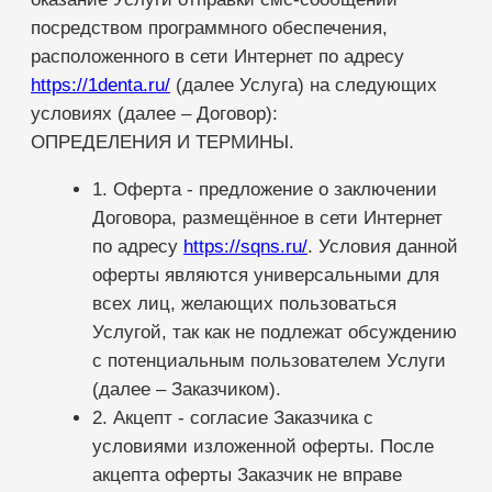
Договора, размещённое в сети Интернет
по адресу
https://sqns.ru/
. Условия данной
оферты являются универсальными для
всех лиц, желающих пользоваться
Услугой, так как не подлежат обсуждению
с потенциальным пользователем Услуги
(далее – Заказчиком).
2. Акцепт - согласие Заказчика с
условиями изложенной оферты. После
акцепта оферты Заказчик не вправе
требовать расторжения Договора до
истечения срока Договора по причине не
согласия с его условиями, так как
считается, что Договор был заключён на
согласованных условиях.
3. Абонент – лицо, получающее
информацию от Заказчика, с
использованием выделенного сервисного
номера, и имеющее договорные
отношения с Оператором сотовой связи.
4. СМС – сообщение – короткое текстовое
сообщение, содержащее информацию в
цифровом текстовом формате, которое
передается Оператором сотовой связи