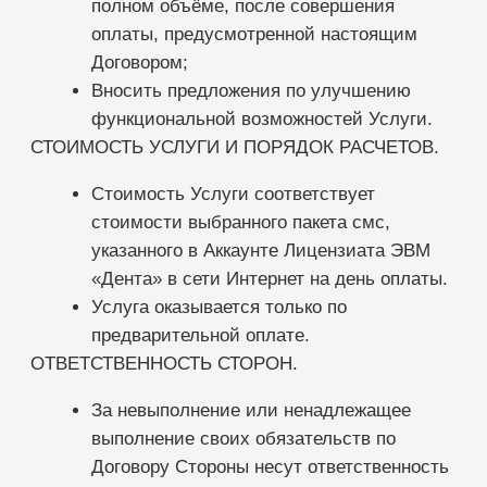
о наступлении и прекращении подобных
обстоятельств и об их влиянии на
возможность исполнить обязательство в
письменной форме. Такое основание
освобождения от ответственности имеет
силу с момента возникновения действия
непреодолимой силы.
Действие непреодолимой силы
отодвигает исполнение обязательств на
срок, в течение которого имеет место
такое действие. Если подобное состояние
невыполнения любой Стороной
обязательств, вытекающих из Договора,
продлится более трех месяцев, то
Стороны заключают дополнительное
Соглашение о прекращении действия
настоящего Договора и проведения
расчетов в связи с невозможностью
выполнения своих обязательств по нему.
ЗАКЛЮЧЕНИЕ И РАСТОРЖЕНИЕ ДОГОВОРА.
Заказчик или Исполнитель могут
расторгнуть Договор в одностороннем
порядке, с предварительным
уведомлением за пять рабочих дней.