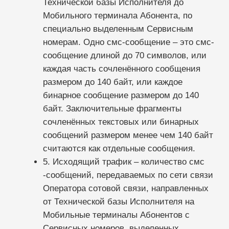
предприниматель, оказывающие услуги с
7. СПАМ – смс-сообщение, рекламного
характера, на получение которого Абонент
не давал согласия.
ПРЕДМЕТ ДОГОВОРА.
Исполнитель предоставляет Услугу в
объеме и на условиях, объявленных в
этом Договоре и в сети Интернет по
адресу
https://sqns.ru/
.
Под Услугой понимается предоставление
Заказчику доступа к программному
обеспечению Исполнителя для отправки
смс-сообщений.
АКЦЕПТ. ЗАКЛЮЧЕНИЕ ДОГОВОРА. СРОК
ДЕЙСТВИЯ ДОГОВОРА.
Договор считается заключенным на
условиях изложенной оферты в момент
выражения Заказчиком акцепта.
Акцепт считается выраженным в тот
момент, когда на расчётный счёт
Исполнителя в банке Исполнителя или на
счёт Исполнителя в платёжных системах
(Далее – Счёт Исполнителя) поступили