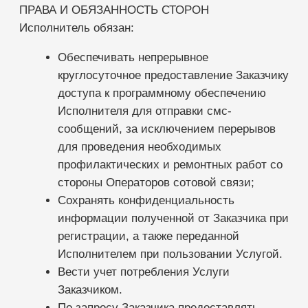
расположенной по адресу
https://sqns.ru/obuchenie/baza-znaniy
Заказчик обязан не нарушать умышленно
нормальную работу Услуги.
Не пользоваться Услугами для отправки
сообщений, противоречащих
действующему законодательству
(сообщения, носящие экстремистский,
порнографический, фашистский или иной
предосудительный характер), а также не
вторгаться в частную сферу получателей.
Не пользоваться Услугами для отправки
незапрошенных сообщений рекламного
характера (спама).
Не использовать подключение к
Технической базе Исполнителя для
организации отправки смс-сообщений,
нарушающих Законодательство РФ
Права Заказчика:
Требовать предоставления Услуги в
полном объёме, после совершения
оплаты, предусмотренной настоящим
Договором;
Вносить предложения по улучшению