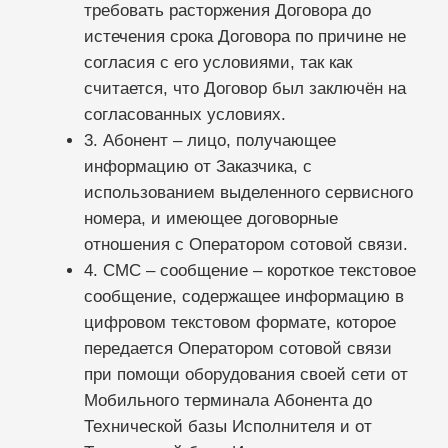
при помощи оборудования своей сети от
Мобильного терминала Абонента до
Технической базы Исполнителя и от
Технической базы Исполнителя до
Мобильного терминала Абонента, по
специально выделенным Сервисным
номерам. Одно смс-сообщение – это смс-
сообщение длиной до 70 символов, или
каждая часть сочленённого сообщения
размером до 140 байт, или каждое
бинарное сообщение размером до 140
байт. Заключительные фрагменты
сочленённых текстовых или бинарных
сообщений размером менее чем 140 байт
считаются как отдельные сообщения.
5. Исходящий трафик – количество смс
-сообщений, передаваемых по сети связи
Оператора сотовой связи, направленных
от Технической базы Исполнителя на
Мобильные терминалы Абонентов с
Сервисных номеров, выделенных
Исполнителем Заказчику.
6. Оператор сотовой связи –юридическое
лицо или индивидуальный