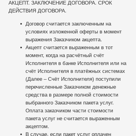
ПРАВА И ОБЯЗАННОСТЬ СТОРОН
Исполнитель обязан:
Обеспечивать непрерывное
круглосуточное предоставление Заказчику
доступа к программному обеспечению
Исполнителя для отправки смс-
сообщений, за исключением перерывов
для проведения необходимых
профилактических и ремонтных работ со
стороны Операторов сотовой связи;
Сохранять конфиденциальность
информации полученной от Заказчика при
регистрации, а также переданной
Исполнителем при пользовании Услугой.
Вести учет потребления Услуги
Заказчиком.
По запросу Заказчика предоставлять
консультации по пользованию и
функционированию Услуги.
Передать Заказчику документы,
подтверждающие оплату и оказание
Услуг, а так же иную документацию,
связанную с выполнением Услуги по