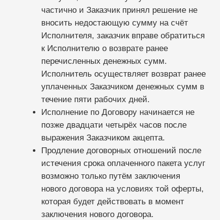
предварительному запросу Заказчика.
Исполнитель вправе:
Осуществлять улучшения программного
обеспечения, используемого для
оказания Услуги без предварительного
согласия Заказчика.
Привлекать третьих лиц для выполнения
условий договора.
Приостанавливать оказание Услуги по
причинам технического и
технологического характера или иным
причинам, препятствующим оказанию
Услуг, на время устранения таких причин.
Заказчик обязан:
Самостоятельно знакомиться с
информацией об Услуге и её стоимости,
размещённой в Аккаунте Лицензиата ЭВМ
«Дента» сети интернет по адресу
https://sqns.ru/
Своевременно оплачивать Услуги
Исполнителя;
Самостоятельно ознакомиться с
инструкцией по пользованию Услугой,