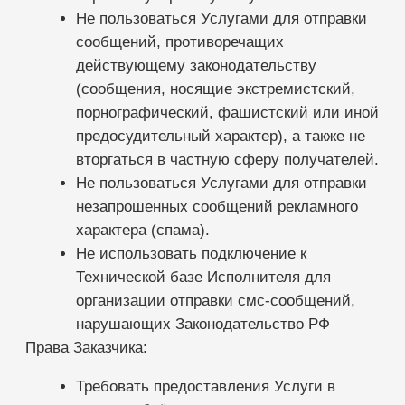
содержание информации и
использование информации в
соответствии с условиями настоящего
договора не нарушает права третьих лиц,
нормы действующего законодательства,
включая законодательство о
персональных данных, не обременено
правами третьих лиц, не влечет у
Исполнителя обязательств по выплате
вознаграждения третьим лицам.
ОБСТОЯТЕЛЬСТВА НЕПРЕОДОЛИМОЙ СИЛЫ
Стороны освобождаются от
ответственности за частичное или полное
неисполнение своих обязательств по
настоящему Договору, если это
неисполнение явилось следствием
непреодолимой силы. Обстоятельства
непреодолимой силы понимаются в
соответствии с п. 3 ст. 401 ГК РФ.
Сторона, ссылающаяся на
обстоятельства непреодолимой силы,
обязана незамедлительно, но не позднее
48 часов, информировать другую Сторону