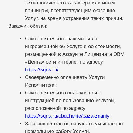
рекламораспространителем указанных
сообщений, именно он определяет их
конечных получателей (абонентов), а
Исполнитель лишь создает техническую
возможность для отправки
(распространения), доставки этих
сообщений посредством определенной
совокупности технического оборудования
и программного обеспечения.
Заказчик гарантирует, что содержание
смс-соглашений, отправленных в рамках
настоящего Договора соответствует
нормам действующего законодательства
РФ, в том числе нормам законов об
охране авторских и иных прав на объекты
интеллектуальной собственности, о
рекламе, действующих на территории
Российской Федерации, законодательству
об охране прав личности, религиозных и
общественных убеждений, национального
достоинства, а также нормам
международного права.
Заказчик гарантирует Исполнителю, что
предоставление информации,