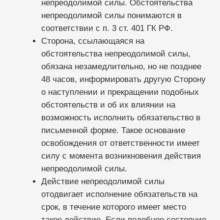
Глазная формула
Карта косметолога
Интеграции
ЕГИСЗ
Система управления
КОМПАНИЯ
О компании
Карьера
Возможности
Направления
База знаний
Блог
Кейсы
Обучение
Вебинары
Правовая информация
НАПРАВЛЕНИЯ
Частные клиники
Частные стоматологии