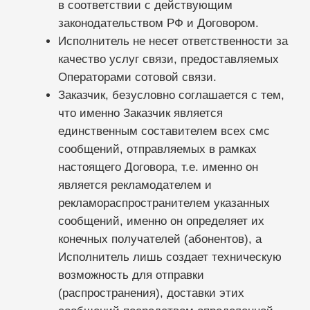
Расторжение Договора оформляется
Соглашением о расторжении,
подписанном сторонами.
Изменение условий Договора возможно
только Исполнителем в одностороннем
порядке по предварительному
уведомлению Заказчика за пять рабочих
дней.
В случае несогласия с изменившимися
условиями Договора Заказчик вправе
расторгнуть Договор, приняв и уведомив
об этом решении Исполнителя до
истечения тридцатидневного срока,
указанного выше.
ПОРЯДОК РАССМОТРЕНИЯ ПРЕТЕНЗИЙ И
СПОРОВ.
Все возникающие из данного Договора
споры разрешаются в суде и в
арбитражном суде по месту нахождения
Исполнителя, что не исключает
урегулирования спора в досудебном
порядке.
Уведомления, которые упоминаются в