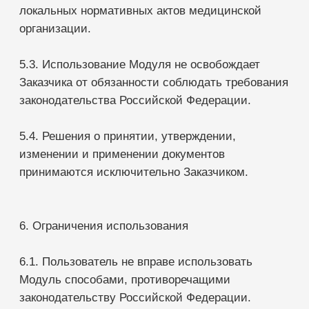
* обновление функционала;
* исправление ошибок Модуля;
* сопровождение интеграции с МИС SQNS.
9. Вознаграждение
Стоимость предоставления права
использования Модуля определяется
действующими тарифами Лицензиара либо
соответствующей Спецификацией.
10. Заключительные положения
Настоящее Приложение является неотъемлемой
частью Лицензионного договора (Оферты) на
использование МИС SQNS.
Лицензиар вправе изменять состав
функциональных возможностей Модуля,
перечень контролируемых процессов, формы
отчетности и инструменты автоматизации без
заключения дополнительного соглашения при
условии сохранения основного назначения
Модуля.