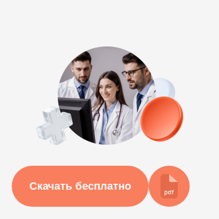
Скачать бесплатно
*Документы будут доступны сразу после
заполнения формы. Все медицинские документы
уже есть в МИС SQNS. Мы свяжемся с вами и
проведем презентацию МИС SQNS.
МИС SQNS для медицины
Всё для работы клиники – от первого
обращения пациента до завершения лечения
и повторных визитов.