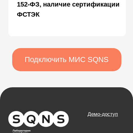
ЕГИСЗ
Система управления
КОМПАНИЯ
О компании
Карьера
Возможности
Направления
База знаний
Блог
Кейсы
Обучение
Вебинары
Правовая информация
НАПРАВЛЕНИЯ
Частные клиники
Частные стоматологии
Сети и франшизы
ООО «Альянс АйТи