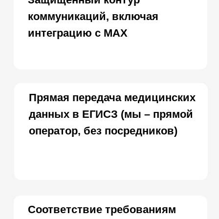
Телемедицина
Складской учет
Контроль финансов
Лаборатории
Дневники приемов
Интернет-Телефония
Приложение для сотрудников
Мессенджеры и СМС-рассылки
Программы лояльности
Зарплата
Электронные рецепты
Онлайн-запись
Приложение для пациентов
Кабинеты
Зубная формула
ЯндексБизнес
Планы лечения
Глазная формула
Карта косметолога
Интеграции