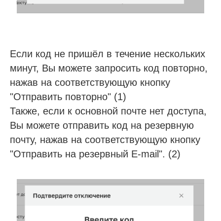
+7
Если код не пришёл в течение нескольких
минут, Вы можете запросить код повторно,
Я согласен с
правилами политики
конфиденциальности
нажав на соответствующую кнопку
Я согласен
получать рассылку
"Отправить повторно" (1)
Также, если к основной почте нет доступа,
Отправить заявку
Вы можете отправить код на резервную
почту, нажав на соответствующую кнопку
"Отправить на резервный E-mail". (2)
Галина
Эксперт отдела
внедрения
Запустила работу системы SQNS в
85 медициеских центрах. Ответит