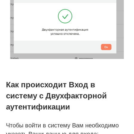
Демо-доступ
ВОЗМОЖНОСТИ
Как происходит Вход в
Электронные медицинские карты
систему с Двухфакторной
Отчеты и аналитика
аутентификации
Телемедицина
Складской учет
Контроль финансов
Чтобы войти в систему Вам необходимо
Лаборатории
Дневники приемов