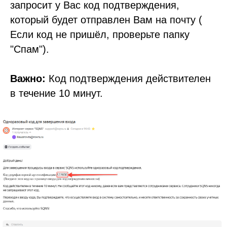
запросит у Вас код подтверждения,
Карьера
который будет отправлен Вам на почту (
Возможности
Если код не пришёл, проверьте папку
Направления
База знаний
"Спам").
Блог
Кейсы
Обучение
Важно:
Код подтверждения действителен
Вебинары
в течение 10 минут.
Правовая информация
НАПРАВЛЕНИЯ
Частные клиники
Частные стоматологии
Сети и франшизы
ООО «Альянс АйТи
Технолоджи»
09:00 - 18:00
8 (812) 209 08 12
info@sqns.ru