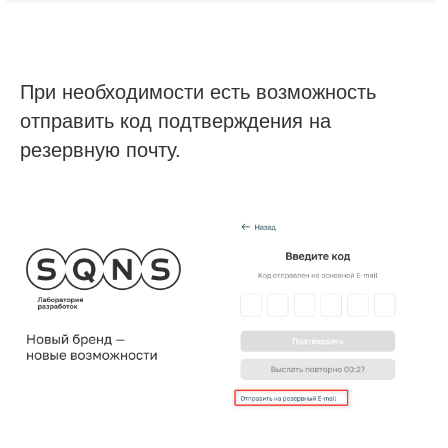
Деятельность в области ИТ
Лицензионный договор-оферта
При необходимости есть возможность
Политика обработки персональных данных
Аттестат ФСТЭК
отправить код подтверждения на
Пользовательское соглашение
резервную почту.