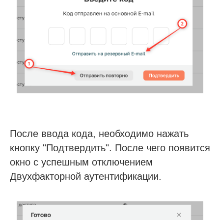
на все ваши вопросы.
Будьте в курсе новых анонсов
вебинаров и актуальных новостей
блога SQNS
После ввода кода, необходимо нажать
кнопку "Подтвердить". После чего появится
окно с успешным отключением
Я согласен с
правилами политики
конфиденциальности
Двухфакторной аутентификации.
Я согласен получать рассылку
Подписаться на рассылку