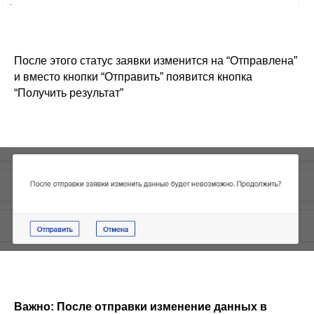
ООО «Альянс АйТи
Технолоджи»
09:00 - 18:00
8 (812) 209 08 12
После этого статус заявки изменится на “Отправлена”
info@sqns.ru
и вместо кнопки “Отправить” появится кнопка
“Получить результат”
Деятельность в области ИТ
Лицензионный договор-оферта
Политика обработки персональных данных
Аттестат ФСТЭК
Пользовательское соглашение
Важно: После отправки изменение данных в