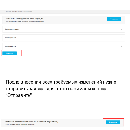
Интеграции
ЕГИСЗ
Система управления
КОМПАНИЯ
О компании
Карьера
Возможности
Направления
База знаний
Блог
Кейсы
Обучение
Вебинары
После внесения всех требуемых изменений нужно
отправить заявку , для этого нажимаем кнопку
Правовая информация
“Отправить”
НАПРАВЛЕНИЯ
Частные клиники
Частные стоматологии
Сети и франшизы