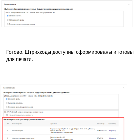
Галина
Эксперт отдела
внедрения
Запустила работу системы SQNS в
85 медициеских центрах. Ответит
на все ваши вопросы.
Готово, Штрихкоды доступны сформированы и готовы
для печати.
Будьте в курсе новых анонсов
вебинаров и актуальных новостей
блога SQNS