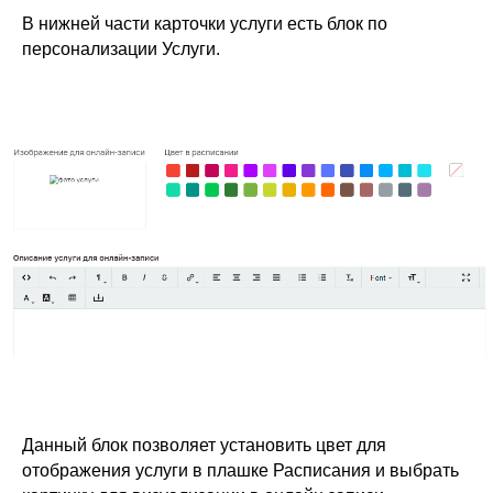
В нижней части карточки услуги есть блок по
персонализации Услуги.
Если у вас есть вопросы,
пожалуйста оставьте свои
контакты для связи
Данный блок позволяет установить цвет для
Наш менеджер отправит для Вас все
материалы и откроет доступ к регистрации на
отображения услуги в плашке Расписания и выбрать
презентацию по автоматизации частной