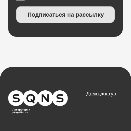
КОМПАНИЯ
О компании
Карьера
Возможности
Направления
База знаний
Блог
Кейсы
Обучение
Вебинары
Правовая информация
НАПРАВЛЕНИЯ
Частные клиники
Частные стоматологии
Сети и франшизы
ООО «Альянс АйТи
Технолоджи»
09:00 - 18:00