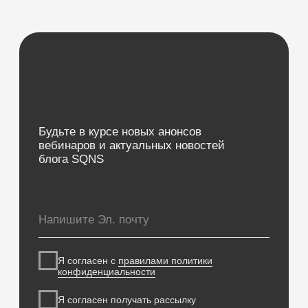
Контроль финансов
Лаборатории
Дневники приемов
Интернет-Телефония
Приложение для сотрудников
Мессенджеры и СМС-рассылки
Программы лояльности
Зарплата
Электронные рецепты
Онлайн-запись
Приложение для пациентов
Кабинеты
Зубная формула
ЯндексБизнес
Планы лечения
Глазная формула
Карта косметолога
Интеграции
ЕГИСЗ
Система управления