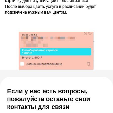
картинку для визуализации в онлайн записи
стоматологии с МИС SQNS
После выбора цвета, услуга в расписании будет
подсвечена нужным вам цветом.
+7
Я согласен с
правилами политики
конфиденциальности
Я согласен
получать рассылку
Отправить заявку
Галина
Эксперт отдела
внедрения