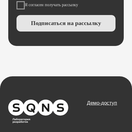
Направления
База знаний
Блог
Кейсы
Обучение
Вебинары
Правовая информация
НАПРАВЛЕНИЯ
Частные клиники
Частные стоматологии
Сети и франшизы
ООО «Альянс АйТи
Технолоджи»
09:00 - 18:00
8 (812) 209 08 12
info@sqns.ru