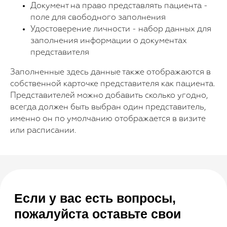
Документ на право представлять пациента -
поле для свободного заполнения
+7
Удостоверение личности - набор данных для
заполнения информации о документах
Я согласен с
правилами политики
представителя
конфиденциальности
Я согласен
получать рассылку
Заполненные здесь данные также отображаются в
собственной карточке представителя как пациента.
Представителей можно добавить сколько угодно,
Отправить заявку
всегда должен быть выбран один представитель,
именно он по умолчанию отображается в визите
или расписании.
Галина
Эксперт отдела
внедрения
Запустила работу системы SQNS в
85 медициеских центрах. Ответит
на все ваши вопросы.