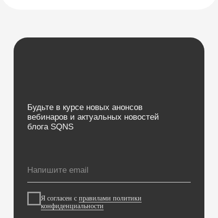
Мессенджеры и СМС-рассылки
Программы лояльности
Зарплата
Электронные рецепты
Онлайн-запись
Приложение для пациентов
Кабинеты
Зубная формула
ЯндексБизнес
Планы лечения
Глазная формула
Карта косметолога
Интеграции
ЕГИСЗ
Система управления
КОМПАНИЯ
О компании
Карьера
Возможности