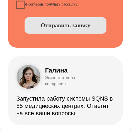
Демо-доступ
ВОЗМОЖНОСТИ
Электронные медицинские карты
Отчеты и аналитика
Телемедицина
Складской учет
Контроль финансов
Лаборатории
Дневники приемов
Интернет-Телефония
Приложение для сотрудников