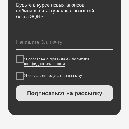
Кабинеты
Зубная формула
ЯндексБизнес
Планы лечения
Глазная формула
Карта косметолога
Интеграции
ЕГИСЗ
Система управления
КОМПАНИЯ
О компании
Карьера
Возможности
Направления
База знаний
Блог
Кейсы
Обучение
Вебинары
Правовая информация