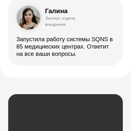
ВОЗМОЖНОСТИ
Электронные медицинские карты
Отчеты и аналитика
Телемедицина
Складской учет
Контроль финансов
Лаборатории
Дневники приемов
Интернет-Телефония
Приложение для сотрудников
Мессенджеры и СМС-рассылки
Программы лояльности
Зарплата
Электронные рецепты
Онлайн-запись
Приложение для пациентов