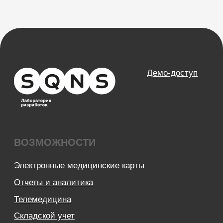
НАПРАВЛЕНИЯ
Частные клиники
Частные стоматологии
Сети и франшизы
ООО «Альянс АйТи
Технолоджи»
09:00 - 18:00
8 (812) 209 08 12
info@sqns.ru
Деятельность в области ИТ
Лицензионный договор-оферта
Политика обработки персональных данных
Аттестат ФСТЭК
Пользовательское соглашение