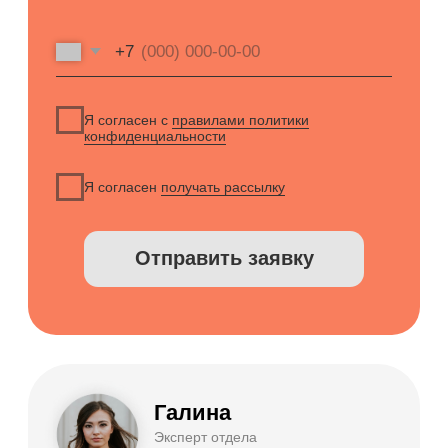
Правовая информация
НАПРАВЛЕНИЯ
Частные клиники
Частные стоматологии
Сети и франшизы
ООО «Альянс АйТи
Технолоджи»
09:00 - 18:00
8 (812) 209 08 12
info@sqns.ru
Деятельность в области ИТ
Лицензионный договор-оферта
Политика обработки персональных данных
Аттестат ФСТЭК
Пользовательское соглашение