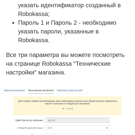
указать идентификатор созданный в
Будьте в курсе новых анонсов
вебинаров и актуальных новостей
Robokassa;
блога SQNS
Пароль 1 и Пароль 2 - необходимо
указать пароли, указанные в
Robokassa.
Я согласен с
правилами политики
конфиденциальности
Все три параметра вы можете посмотреть
Я согласен получать рассылку
на странице Robokassa “Технические
настройки” магазина.
Подписаться на рассылку
Демо-доступ