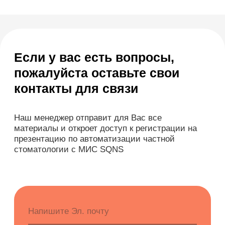
Приложение для пациентов
Кабинеты
Зубная формула
ЯндексБизнес
Планы лечения
Глазная формула
Карта косметолога
Интеграции
ЕГИСЗ
Система управления
КОМПАНИЯ
О компании
Карьера
Возможности
Направления
База знаний
Блог
Кейсы
Обучение
Вебинары