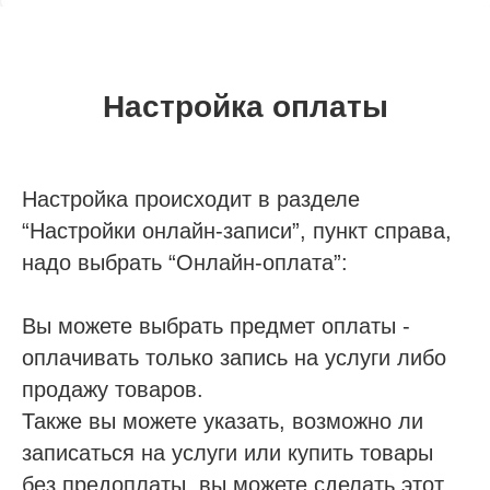
Если у вас есть вопросы,
Настройка оплаты
пожалуйста оставьте свои
контакты для связи
Наш менеджер отправит для Вас все
Настройка происходит в разделе
материалы и откроет доступ к регистрации на
презентацию по автоматизации частной
“Настройки онлайн-записи”, пункт справа,
стоматологии с МИС SQNS
надо выбрать “Онлайн-оплата”:
Вы можете выбрать предмет оплаты -
оплачивать только запись на услуги либо
продажу товаров.
+7
Также вы можете указать, возможно ли
Я согласен с
правилами политики
записаться на услуги или купить товары
конфиденциальности
без предоплаты, вы можете сделать этот