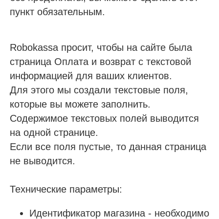
Я согласен
получать рассылку
пункт обязательным.
Отправить заявку
Robokassa просит, чтобы на сайте была
страница Оплата и возврат с текстовой
информацией для ваших клиентов.
Галина
Для этого мы создали текстовые поля,
Эксперт отдела
внедрения
которые вы можете заполнить.
Запустила работу системы SQNS в
Содержимое текстовых полей выводится
85 медициеских центрах. Ответит
на одной странице.
на все ваши вопросы.
Если все поля пустые, то данная страница
не выводится.
Технические параметры:
Идентификатор магазина - необходимо