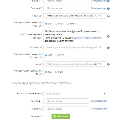
ВОЗМОЖНОСТИ
Электронные медицинские карты
Отчеты и аналитика
Телемедицина
Складской учет
Контроль финансов
Лаборатории
Дневники приемов
Интернет-Телефония
Приложение для сотрудников
Мессенджеры и СМС-рассылки
Программы лояльности
Зарплата
Электронные рецепты
Онлайн-запись