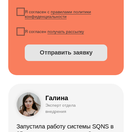
Приложение для сотрудников
Мессенджеры и СМС-рассылки
Программы лояльности
Зарплата
Электронные рецепты
Онлайн-запись
Приложение для пациентов
Кабинеты
Зубная формула
ЯндексБизнес
Планы лечения
Глазная формула
Карта косметолога
Интеграции
ЕГИСЗ
Система управления
КОМПАНИЯ
О компании
Карьера
Возможности