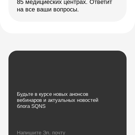
Направления
База знаний
Блог
Кейсы
Обучение
Вебинары
Правовая информация
НАПРАВЛЕНИЯ
Частные клиники
Частные стоматологии
Сети и франшизы
ООО «Альянс АйТи
Технолоджи»
09:00 - 18:00
8 (812) 209 08 12
info@sqns.ru