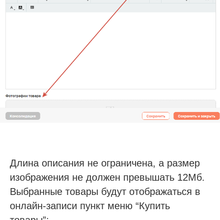
Если у вас есть вопросы,
пожалуйста оставьте свои
контакты для связи
Наш менеджер отправит для Вас все
материалы и откроет доступ к регистрации на
Длина описания не ограничена, а размер
презентацию по автоматизации частной
стоматологии с МИС SQNS
изображения не должен превышать 12Мб.
Выбранные товары будут отображаться в
онлайн-записи пункт меню “Купить
товары”: