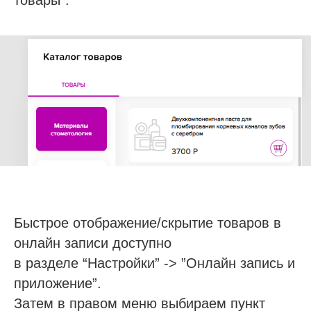
+7
Я согласен с
правилами политики
конфиденциальности
Я согласен
получать рассылку
Отправить заявку
Галина
Быстрое отображение/скрытие товаров в
Эксперт отдела
внедрения
онлайн записи доступно
Запустила работу системы SQNS в
в разделе “Настройки” -> ”Онлайн запись и
85 медициеских центрах. Ответит
приложение”.
на все ваши вопросы.
Затем в правом меню выбираем пункт