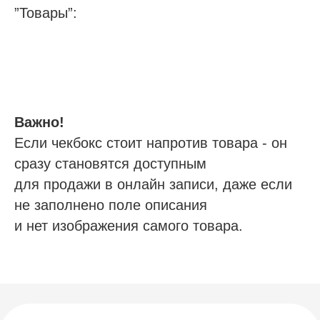
”Товары”:
Будьте в курсе новых анонсов
Важно!
вебинаров и актуальных новостей
блога SQNS
Если чекбокс стоит напротив товара - он
сразу становятся доступным
для продажи в онлайн записи, даже если
не заполнено поле описания
Я согласен с
правилами политики
конфиденциальности
и нет изображения самого товара.
Я согласен получать рассылку
Подписаться на рассылку