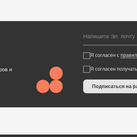
ВОЗМОЖНОСТИ
Электронные медицинские карты
Электронные рецепты
Отчеты и аналитика
Онлайн-запись
Телемедицина
Приложение для пациентов
Складской учет
Кабинеты
Контроль финансов
Зубная формула
Лаборатории
ЯндексБизнес
Дневники приемов
Планы лечения
Интернет-Телефония
Глазная формула
Приложение для сотрудников
Интеграции