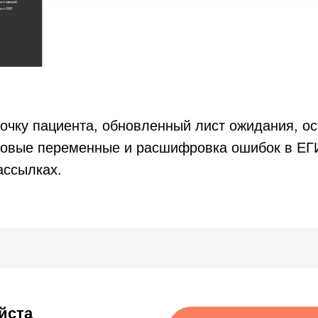
очку пациента, обновленный лист ожидания, ос
новые переменные и расшифровка ошибок в ЕГ
ассылках.
и откроет
изации
+7
Я согласен с
правилами политик
Я согласен
получать рассылку