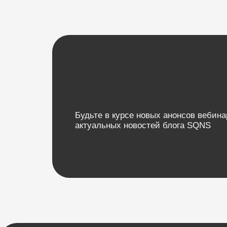
КОМПАНИЯ
О компании
8 (812) 209 08 12
Карьера
info@sqns.ru
Возможности
Направления
База знаний
Блог
Кейсы
ООО «Альянс АйТи
Технолоджи»
Обучение
Вебинары
09:00 - 18:00