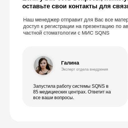
Запустила работу системы SQNS в
85 медициеских центрах. Ответит на
все ваши вопросы.
Будьте в курсе новых анонсов вебинаров и
актуальных новостей блога SQNS