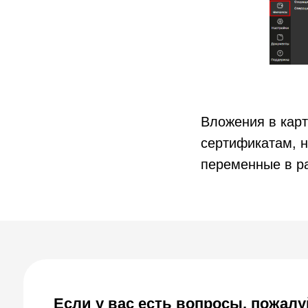
Вложения в карт
Если у вас есть вопросы, пожалуйста
сертификатам, 
оставьте свои контакты для связи
переменные в р
Наш менеджер отправит для Вас все материалы 
доступ к регистрации на презентацию по автомат
частной стоматологии с МИС SQNS
Галина
Эксперт отдела внедрения