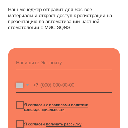
Галина
Эксперт отдела
внедрения
Запустила работу системы SQNS в
85 медициеских центрах. Ответит
на все ваши вопросы.
Будьте в курсе новых анонсов
вебинаров и актуальных новостей
блога SQNS