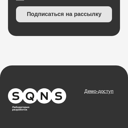
ЯндексБизнес
Планы лечения
Глазная формула
Карта косметолога
Интеграции
ЕГИСЗ
Система управления
КОМПАНИЯ
О компании
Карьера
Возможности
Направления
База знаний
Блог
Кейсы
Обучение
Вебинары
Правовая информация
НАПРАВЛЕНИЯ
Частные клиники