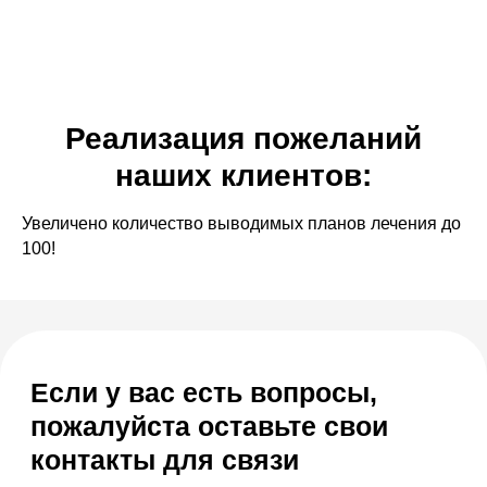
Если у вас есть вопросы,
пожалуйста оставьте свои
контакты для связи
Наш менеджер отправит для Вас все
материалы и откроет доступ к регистрации на
презентацию по автоматизации частной
Реализация пожеланий
стоматологии с МИС SQNS
наших клиентов:
Увеличено количество выводимых планов лечения до
100!
+7
Я согласен с
правилами политики
конфиденциальности
Я согласен
получать рассылку
Отправить заявку