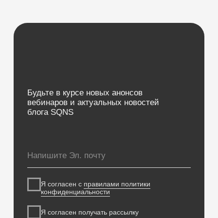
ВОЗМОЖНОСТИ
Электронные медицинские карты
Отчеты и аналитика
Телемедицина
Складской учет
Контроль финансов
Лаборатории
Дневники приемов
Интернет-Телефония
Приложение для сотрудников
Мессенджеры и СМС-рассылки
Программы лояльности
Зарплата
Электронные рецепты
Онлайн-запись
Приложение для пациентов
Кабинеты
Зубная формула