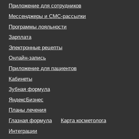
Блог
Кейсы
Обучение
Вебинары
Правовая информация
НАПРАВЛЕНИЯ
Частные клиники
Частные стоматологии
Сети и франшизы
ООО «Альянс АйТи
Технолоджи»
09:00 - 18:00
8 (812) 209 08 12
info@sqns.ru
Деятельность в области ИТ
Лицензионный договор-оферта
Политика обработки персональных данных