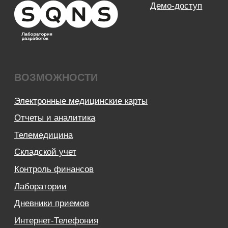
Зарплата
Электронные рецепты
Онлайн-запись
Приложение для пациентов
Кабинеты
Зубная формула
ЯндексБизнес
Планы лечения
Глазная формула
Карта косметолога
Интеграции
ЕГИСЗ
Система управления
КОМПАНИЯ
О компании
Карьера
Возможности
Направления
База знаний