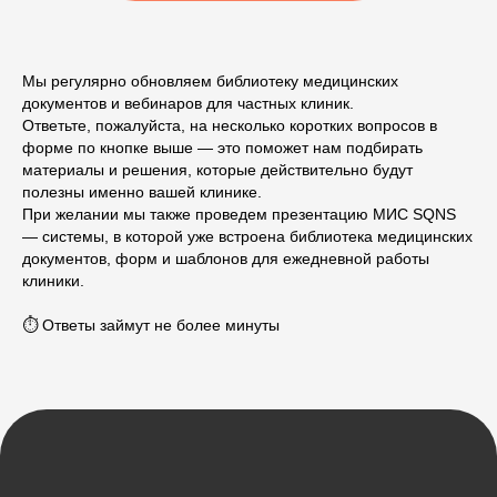
Мы регулярно обновляем библиотеку медицинских
Демо-доступ
документов и вебинаров для частных клиник.
Ответьте, пожалуйста, на несколько коротких вопросов в
форме по кнопке выше — это поможет нам подбирать
материалы и решения, которые действительно будут
ВОЗМОЖНОСТИ
полезны именно вашей клинике.
При желании мы также проведем презентацию МИС SQNS
Электронные медицинские карты
— системы, в которой уже встроена библиотека медицинских
Отчеты и аналитика
документов, форм и шаблонов для ежедневной работы
клиники.
Телемедицина
Складской учет
⏱ Ответы займут не более минуты
Контроль финансов
Лаборатории
Дневники приемов
Интернет-Телефония
Приложение для сотрудников
Мессенджеры и СМС-рассылки
Программы лояльности