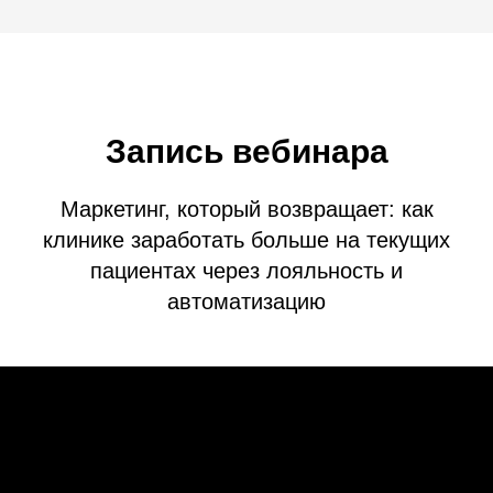
Запись вебинара
Маркетинг, который возвращает: как
клинике заработать больше на текущих
пациентах через лояльность и
автоматизацию
Хотите узнать, как МИС SQNS
может помочь вашей
клинике?
Оставьте заявку, и мы бесплатно подберём
инструменты, идеально подходящие под
задачи вашей клиники!