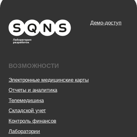
О компании
Карьера
Возможности
Направления
База знаний
Блог
Кейсы
Обучение
Вебинары
Правовая информация
НАПРАВЛЕНИЯ
Частные клиники
Частные стоматологии
Сети и франшизы
ООО «Альянс АйТи
Технолоджи»
09:00 - 18:00
8 (812) 209 08 12
info@sqns.ru