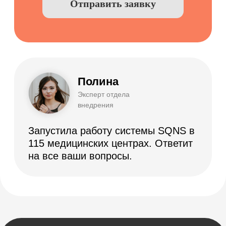
Дневники приемов
Интернет-Телефония
Приложение для сотрудников
Мессенджеры и СМС-рассылки
Программы лояльности
Зарплата
Электронные рецепты
Онлайн-запись
Приложение для пациентов
Кабинеты
Зубная формула
ЯндексБизнес
Планы лечения
Глазная формула
Карта косметолога
Интеграции
ЕГИСЗ
Система управления
КОМПАНИЯ