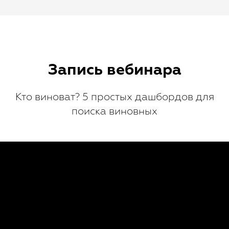
Запись вебинара
Кто виноват? 5 простых дашбордов для
поиска виновных
Хотите узнать, как МИС
SQNS может помочь вашей
клинике?
Оставьте заявку, и мы бесплатно подберём
инструменты, идеально подходящие под
задачи вашей клиники!