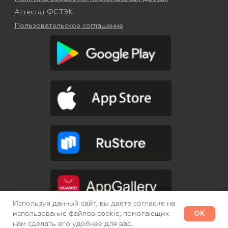
Используя данный сайт, вы даете согласие на
OK
использование файлов cookie, помогающих
РАССЧИТАЙТЕ СТОИМОСТЬ
нам сделать его удобнее для вас.
«МИС SQNS»