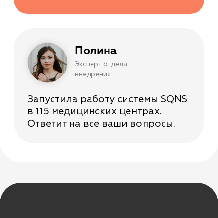
Приложение для сотрудников
Мессенджеры и СМС-рассылки
Программы лояльности
Зарплата
Электронные рецепты
Онлайн-запись
Приложение для пациентов
Кабинеты
Зубная формула
ЯндексБизнес
Планы лечения
Глазная формула
Карта косметолога
Интеграции
ЕГИСЗ
Система управления
КОМПАНИЯ
О компании
Карьера