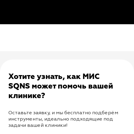
+7
Я согласен с
правилами политики
конфиденциальности
Я согласен
получать рассылку
Отправить заявку
Полина
Эксперт отдела
внедрения
Запустила работу системы SQNS
в 115 медицинских центрах.
Ответит на все ваши вопросы.