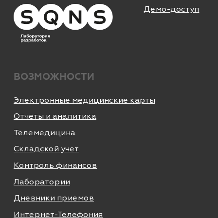
Возможности
Направления
База знаний
Блог
Кейсы
Обучение
Вебинары
Правовая
информация
НАПРАВЛЕНИЯ
Частные клиники
Частные стоматологии
Сети и франшизы
ООО «Альянс АйТи
Технолоджи»
09:00 - 18:00
8 (812) 209 08 12
info@sqns.ru