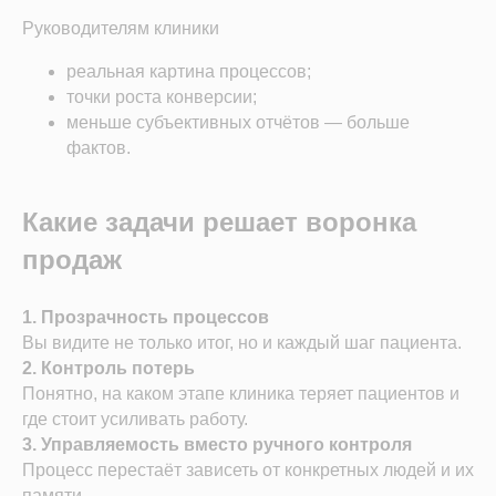
Складской учет
Руководителям клиники
Контроль финансов
Лаборатории
реальная картина процессов;
Дневники приемов
точки роста конверсии;
Интернет-Телефония
меньше субъективных отчётов — больше
Приложение для сотрудников
фактов.
Мессенджеры и СМС-рассылки
Программы лояльности
Какие задачи решает воронка
Зарплата
Электронные рецепты
продаж
Онлайн-запись
Приложение для пациентов
1. Прозрачность процессов
Кабинеты
Вы видите не только итог, но и каждый шаг пациента.
Зубная формула
2. Контроль потерь
ЯндексБизнес
Понятно, на каком этапе клиника теряет пациентов и
Планы лечения
где стоит усиливать работу.
Глазная формула
Карта косметолога
3. Управляемость вместо ручного контроля
Интеграции
Процесс перестаёт зависеть от конкретных людей и их
ЕГИСЗ
памяти.