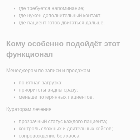
Эксперт отдела
где требуется напоминание;
внедрения
где нужен дополнительный контакт;
Запустила работу системы SQNS в
где пациент готов двигаться дальше.
115 медицинских центрах. Ответит
на все ваши вопросы.
Кому особенно подойдёт этот
функционал
Менеджерам по записи и продажам
Демо-доступ
понятная загрузка;
приоритеты видны сразу;
меньше потерянных пациентов.
Кураторам лечения
ВОЗМОЖНОСТИ
Электронные медицинские карты
прозрачный статус каждого пациента;
Отчеты и аналитика
контроль сложных и длительных кейсов;
Телемедицина
сопровождение без хаоса.