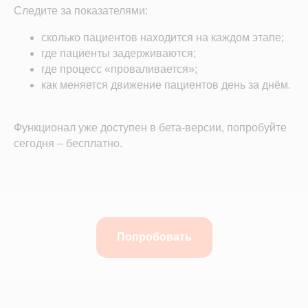
Следите за показателями:
сколько пациентов находится на каждом этапе;
где пациенты задерживаются;
где процесс «проваливается»;
как меняется движение пациентов день за днём.
Функционал уже доступен в бета-версии, попробуйте
сегодня – бесплатно.
Попробовать
Хотите узнать, как МИС SQNS
может помочь вашей
клинике?
Оставьте заявку, и мы бесплатно подберём