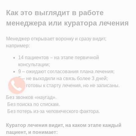
инструменты, идеально подходящие под
задачи вашей клиники!
Как это выглядит в работе
менеджера или куратора лечения
Менеджер открывает воронку и сразу видит,
например:
+7
14 пациентов – на этапе первичной
консультации;
Я согласен с
правилами политики
9 – ожидают согласования плана лечения;
конфиденциальности
5 – не выходили на связь более 3 дней;
3 – готовы к старту лечения, но не записаны.
Я согласен
получать рассылку
Без звонков «наугад».
Отправить заявку
Без поиска по спискам.
Без потерь из-за человеческого фактора.
Куратор лечения видит, на каком этапе каждый
пациент, и понимает:
Полина