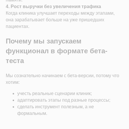
Система управления
4. Рост выручки без увеличения трафика
Когда клиника улучшает переходы между этапами,
КОМПАНИЯ
она зарабатывает больше на уже пришедших
О компании
пациентах.
Карьера
Возможности
Почему мы запускаем
Направления
База знаний
функционал в формате бета-
Блог
Кейсы
теста
Обучение
Вебинары
Мы сознательно начинаем с бета-версии, потому что
Правовая информация
хотим:
НАПРАВЛЕНИЯ
учесть реальные сценарии клиник;
Частные клиники
адаптировать этапы под разные процессы;
Частные стоматологии
сделать инструмент полезным, а не
Сети и франшизы
формальным.
ООО «Альянс АйТи
Технолоджи»