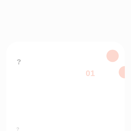
?
01
?
?
02