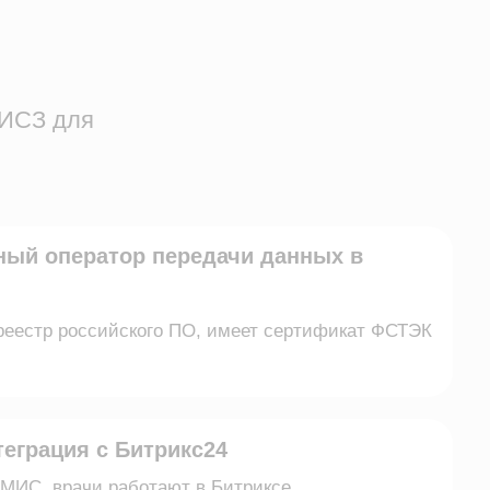
ор передачи данных в
йского ПО, имеет сертификат ФСТЭК
 Битрикс24
работают в Битриксе
авка
ы отвечаем за отправку