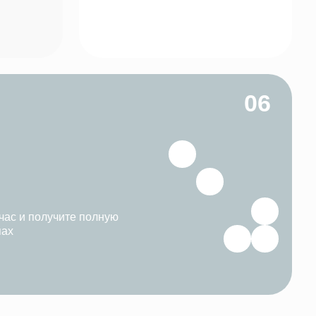
о с
02
циями