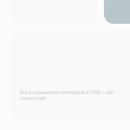
Официа
Внесены в реестр
0
российского ПО
Подтверждение на официальном сайте
Минцифры России