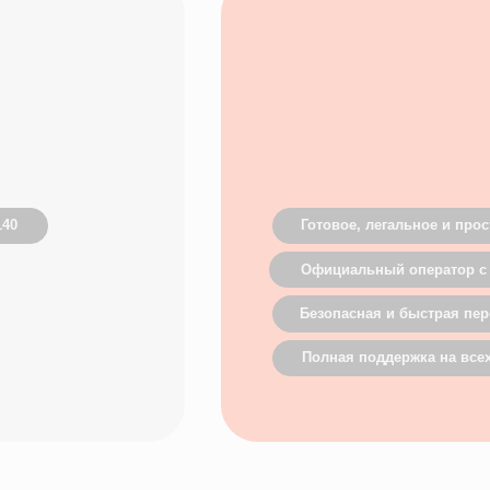
Официальный оператор с гарантией соотв
Безопасная и быстрая передача данных
Полная поддержка на всех этапах
с ЕГИСЗ» от SQNS
ля медицинских
р, поэтому вы