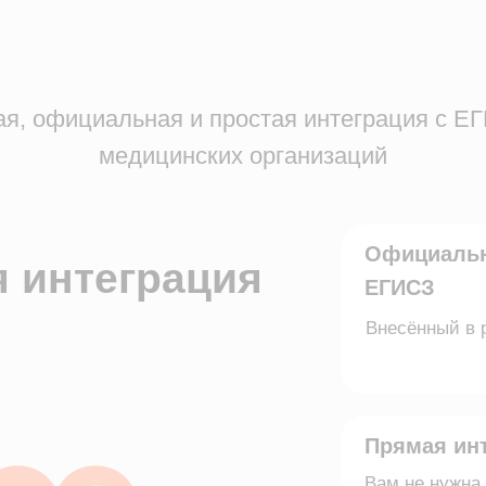
ициальная и простая интеграция с ЕГИСЗ для
медицинских организаций
Официальный операт
нтеграция
ЕГИСЗ
Внесённый в реестр росси
Прямая интеграция с
Вам не нужна МИС, врачи 
Автоматическая отпр
Вы заполняете протокол, м