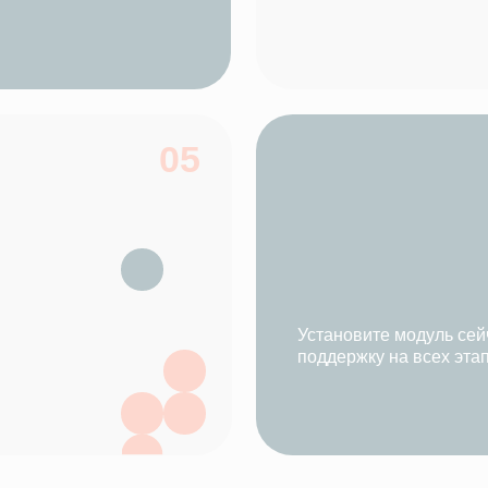
льный партнер с глубокой экспертизой в
медицинской сфере
Работаем исключительн
1
медицинскими организа
Глубокая экспертиза в сфере
здравоохранения и ЕГИСЗ