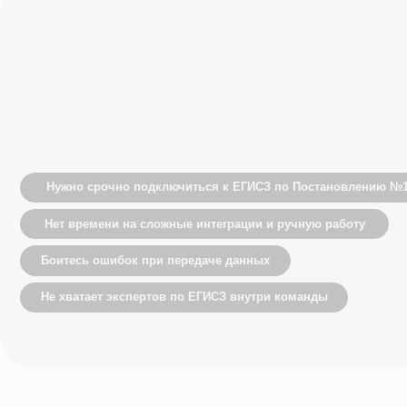
Нет времени на сложные интеграции и ручную работу
Боитесь ошибок при передаче данных
Не хватает экспертов по ЕГИСЗ внутри команды
Модуль «Интеграция 
Готовое, легальное и простое решение д
организаций. Мы — официальный операто