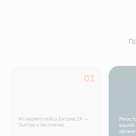
Из маркетплейса Битрикс24 —
Регистрацион
быстро и бесплатно
вашей медици
организации
Всё из привычного интерфейса CRM — без
сложностей