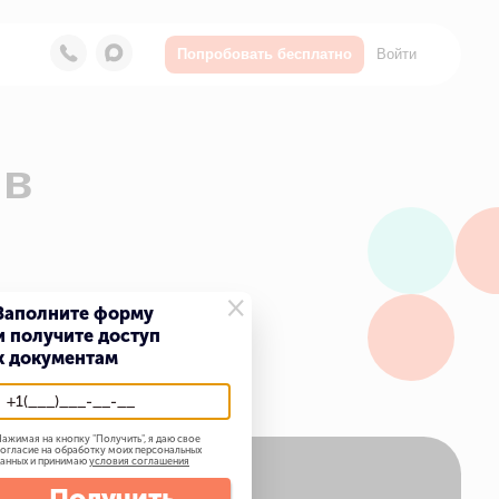
Войти
Попробовать бесплатно
×
Заполните форму
и получите доступ
к документам
ажимая на кнопку "
Получить
", я даю свое
огласие на обработку моих персональных
анных и принимаю
условия соглашения
Получить