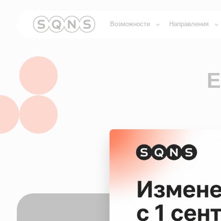
Возможности
Направления
Обуче
ЕГИ
Передавай
Битрикс
Подключите ЕГИСЗ