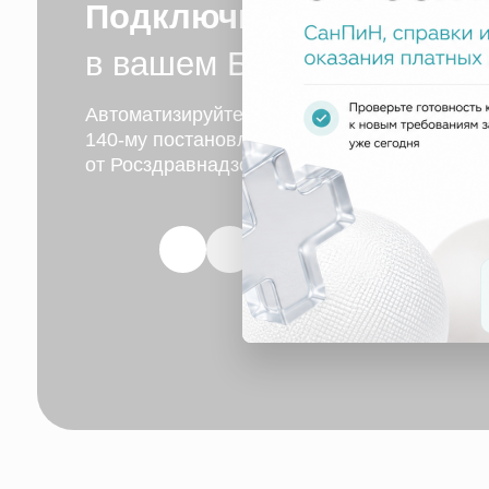
в вашем Битрикс24
Автоматизируйте отчетность, соответствуйте
140-му постановлению и избегайте штрафов
от Росздравнадзора.