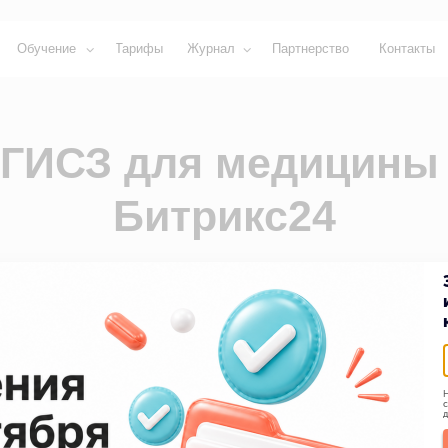
ние
Тарифы
Журнал
Партнерство
Контакты
СЗ для медицины в
Битрикс24
те медицинские данные в ЕГИСЗ напрямую из
24 — через официального оператора SQNS.
Н
с
д