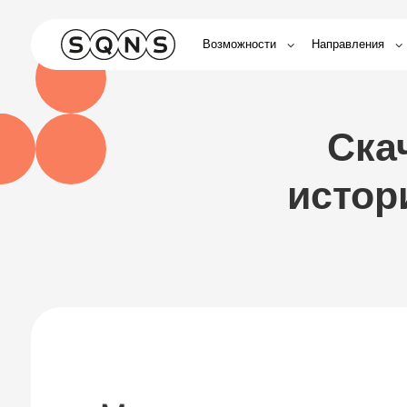
Возможности
Направления
Обуче
Скача
истории