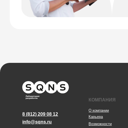
КОМПАНИЯ
О компании
8 (812) 209 08 12
Карьера
info@sqns.ru
Возможности
Направления
База знаний
Блог
Кейсы
ООО «Альянс АйТи
Технолоджи»
Обучение
Вебинары
09:00 - 18:00