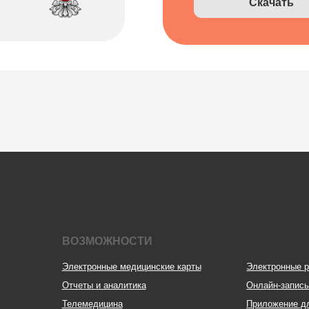
ВОЗМОЖНОСТИ
Электронные медицинские карты
Электронные рецепты
Отчеты и аналитика
Онлайн-запись
Телемедицина
Приложение для пациентов
Складской учет
Кабинеты
Контроль финансов
Зубная формула
Лаборатории
ЯндексБизнес
Дневники приемов
Планы лечения
Интернет-Телефония
Глазная формула
Приложение для сотрудников
Интеграции