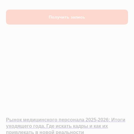
Получить запись
Демо-доступ
ВОЗМОЖНОСТИ
Электронные медицинские карты
Отчеты и аналитика
Телемедицина
Складской учет
Контроль финансов
Рынок медицинского персонала 2025-2026: Итоги
Лаборатории
уходящего года. Где искать кадры и как их
Дневники приемов
привлекать в новой реальности