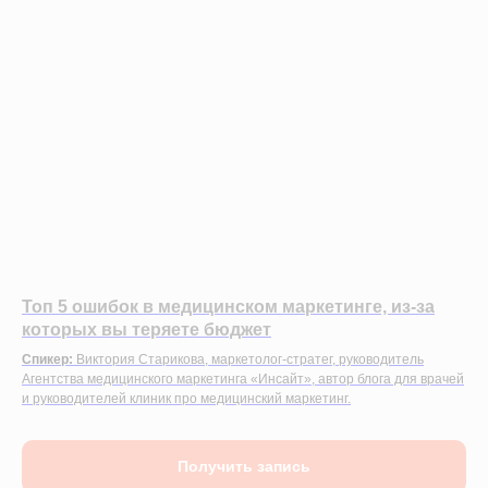
Топ 5 ошибок в медицинском маркетинге, из-за
которых вы теряете бюджет
Спикер:
Виктория Старикова, маркетолог-стратег, руководитель
Агентства медицинского маркетинга «Инсайт», автор блога для врачей
и руководителей клиник про медицинский маркетинг.
Получить запись