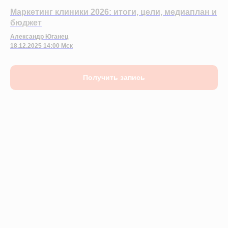
Маркетинг клиники 2026: итоги, цели, медиаплан и
Деятельность в области ИТ
бюджет
Лицензионный договор-оферта
Политика обработки персональных данных
Александр Юганец
18.12.2025 14:00 Мск
Аттестат ФСТЭК
Пользовательское соглашение
Получить запись