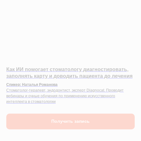
Как ИИ помогает стоматологу диагностировать,
заполнять карту и доводить пациента до лечения
Спикер: Наталья Романова
Стоматолог-терапевт, эндодонтист, эксперт Diagnocat. Проводит
вебинары и очные обучения по применению искусственного
интеллекта в стоматологии
Получить запись