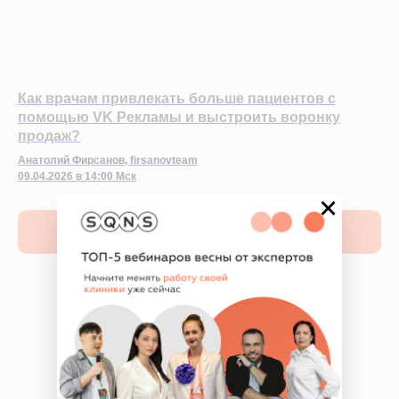
Как врачам привлекать больше пациентов с
помощью VK Рекламы и выстроить воронку
продаж?
Анатолий Фирсанов, firsanovteam
09.04.2026 в 14:00 Мск
×
Получить запись