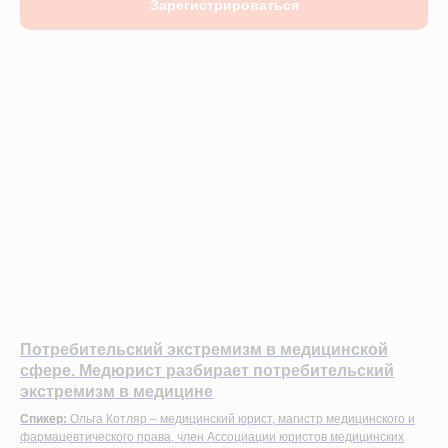
Зарегистрироваться
Потребительский экстремизм в медицинской
сфере. Медюрист разбирает потребительский
экстремизм в медицине
Спикер:
Ольга Котляр – медицинский юрист, магистр медицинского и
фармацевтического права, член Ассоциации юристов медицинских