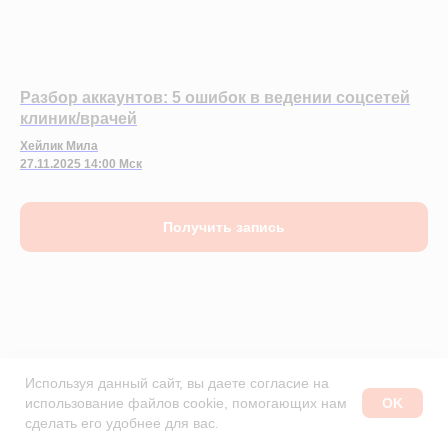
Разбор аккаунтов: 5 ошибок в ведении соцсетей
клиник/врачей
Хейлик Мила
27.11.2025 14:00 Мск
Получить запись
Используя данный сайт, вы даете согласие на
OK
использование файлов cookie, помогающих нам
РАССЧИТАЙТЕ СТОИМОСТЬ
сделать его удобнее для вас.
«МИС SQNS»