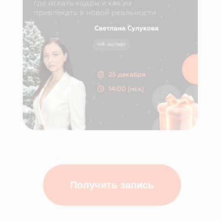
Получить запись
Запись вебинара и доступ к материалам
откроются сразу после заполнения формы.
Если в форме вы отметите, что хотите получить
презентацию МИС SQNS и персональное
предложение, мы свяжемся с вами и бесплатно
проведём встречу с нашим экспертом.
Новые вебинары